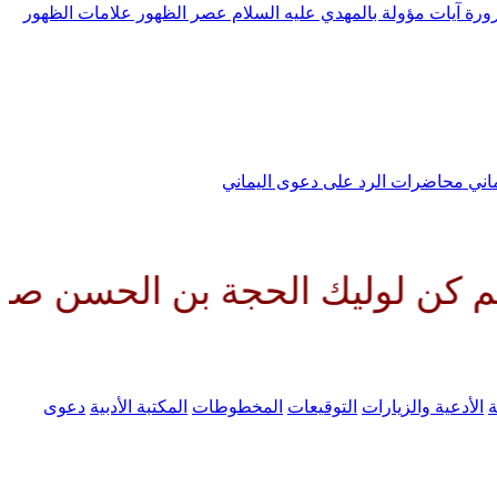
رورة
آيات مؤولة بالمهدي عليه السلام
عصر الظهور
علامات الظهور
ماني
محاضرات الرد على دعوى اليماني
ك الحجة بن الحسن صلواتك عليه وع
ة
الأدعية والزيارات
التوقيعات
المخطوطات
المكتبة الأدبية
دعوى