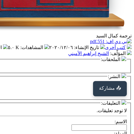
ترجمة كمال السيد
كتب أخرى
تاريخ الإنشاء
:
٢٠٢٠/١٢/٠٦
المشاهدات
:
٥.٠ K
ا
المؤلّف
:
الشيخ إبراهيم الأميني
الملحقات:
النشر:
📤 مشاركة
التعليقات:
لا توجد تعليقات.
الاسم:
الدولة: