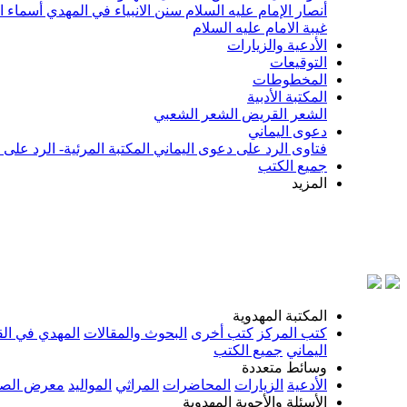
أنصار الإمام عليه السلام
سنن الانبياء في المهدي
أسماء ا
غيبة الامام عليه السلام
الأدعية والزيارات
التوقيعات
المخطوطات
المكتبة الأدبية
الشعر القريض
الشعر الشعبي
دعوى اليماني
فتاوى الرد على دعوى اليماني
المكتبة المرئية- الرد على
جميع الكتب
المزيد
بسم ال
المكتبة المهدوية
كتب المركز
كتب أخرى
البحوث والمقالات
المهدي في الق
اليماني
جميع الكتب
وسائط متعددة
الأدعية
الزيارات
المحاضرات
المراثي
المواليد
معرض الصو
الأسئلة والأجوبة المهدوية