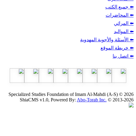
ب
أجوبة المهدوية
وقع
Specialized Studies Foundation of Imam Al-Mahdi
ShiaCMS v1.0, Powered By:
Abo-Torab Inc.