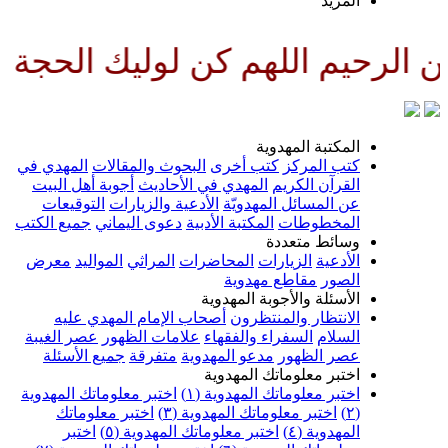
لمزيد
للهم كن لوليك الحجة بن الحسن صل
لمكتبة المهدوية
تب المركز
كتب أخرى
البحوث والمقالات
المهدي في
لقرآن الكريم
المهدي في الأحاديث
أجوبة أهل البيت
ن المسائل المهدويّة
الأدعية والزيارات
التوقيعات
لمخطوطات
المكتبة الأدبية
دعوى اليماني
جميع الكتب
سائط متعددة
لأدعية
الزيارات
المحاضرات
المراثي
المواليد
معرض
لصور
مقاطع مهدوية
لأسئلة والأجوبة المهدوية
لانتظار والمنتظرون
أصحاب الإمام المهدي عليه
لسلام
السفراء والفقهاء
علامات الظهور
عصر الغيبة
صر الظهور
مدعو المهدوية
متفرقة
جميع الأسئلة
ختبر معلوماتك المهدوية
ختبر معلوماتك المهدوية (١)
اختبر معلوماتك المهدوية
اختبر معلوماتك المهدوية (٣)
اختبر معلوماتك
لمهدوية (٤)
اختبر معلوماتك المهدوية (٥)
اختبر