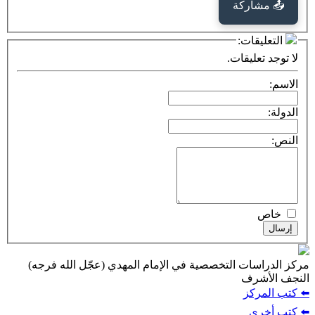
كة
ت:
يقات.
ت التخصصية في الإمام المهدي (عجّل الله فرجه)
ف
ز