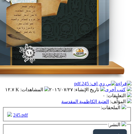
تاريخ الإنشاء
:
٢٠١٦/٠٧/٢٧
المشاهدات
:
١٢.٧ K
٠
عتبة الكاظمية المقدسة
ت:
245.pdf