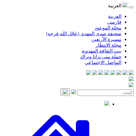
موعود
صدى المهدي (عجّل الله فرجه)
لأربعين
انتظار
قافة المهدوية
ى ترانا ونراك
 الاجتماعي