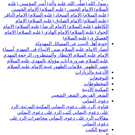
سول الله (صلّى الله عليه وآله)
أمير المؤمنين (عليه
لسلام)
الإمام الحسن (عليه السلام)
الإمام الحسين
عليه السلام)
الإمام السجاد (عليه السلام)
الإمام الباقر
عليه السلام)
الإمام الصادق (عليه السلام)
الإمام
لكاظم (عليه السلام)
الإمام الرضا (عليه السلام)
الإمام
لجواد (عليه السلام)
الإمام الهادي (عليه السلام)
الإمام
لعسكري (عليه السلام)
جوبة أهل البيت عن المسائل المهدويّة
نصار الإمام عليه السلام
سنن الانبياء في المهدي
أسماء
لإمام عليه السلام
الانتظار والمنتظرون
الرجعة
المهدي
ليه السلام ضرورة
آيات مؤولة بالمهدي عليه السلام
صر الظهور
علامات الظهور
غيبة الامام عليه السلام
لأدعية والزيارات
لتوقيعات
لمخطوطات
لمكتبة الأدبية
لشعر القريض
الشعر الشعبي
عوى اليماني
تاوى الرد على دعوى اليماني
المكتبة المرئية- الرد
لى دعوى اليماني
كتب الرد على دعوى اليماني
قالات الرد على دعوى اليماني
محاضرات الرد على
عوى اليماني
ميع الكتب