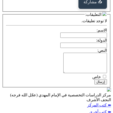
كة
ت:
يقات.
ت التخصصية في الإمام المهدي (عجّل الله فرجه)
ف
ز