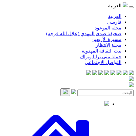
موعود
صدى المهدي (عجّل الله فرجه)
لأربعين
انتظار
قافة المهدوية
ى ترانا ونراك
 الاجتماعي