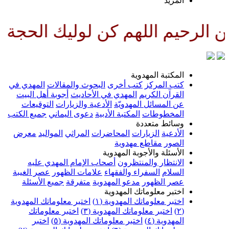
لمزيد
للهم كن لوليك الحجة بن الحسن صل
لمكتبة المهدوية
تب المركز
كتب أخرى
البحوث والمقالات
المهدي في
لقرآن الكريم
المهدي في الأحاديث
أجوبة أهل البيت
ن المسائل المهدويّة
الأدعية والزيارات
التوقيعات
لمخطوطات
المكتبة الأدبية
دعوى اليماني
جميع الكتب
سائط متعددة
لأدعية
الزيارات
المحاضرات
المراثي
المواليد
معرض
لصور
مقاطع مهدوية
لأسئلة والأجوبة المهدوية
لانتظار والمنتظرون
أصحاب الإمام المهدي عليه
لسلام
السفراء والفقهاء
علامات الظهور
عصر الغيبة
صر الظهور
مدعو المهدوية
متفرقة
جميع الأسئلة
ختبر معلوماتك المهدوية
ختبر معلوماتك المهدوية (١)
اختبر معلوماتك المهدوية
اختبر معلوماتك المهدوية (٣)
اختبر معلوماتك
لمهدوية (٤)
اختبر معلوماتك المهدوية (٥)
اختبر