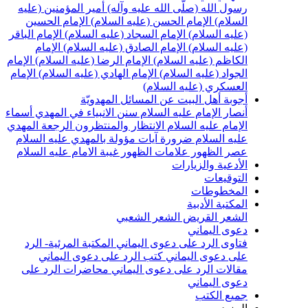
سول الله (صلّى الله عليه وآله)
أمير المؤمنين (عليه
لسلام)
الإمام الحسن (عليه السلام)
الإمام الحسين
عليه السلام)
الإمام السجاد (عليه السلام)
الإمام الباقر
عليه السلام)
الإمام الصادق (عليه السلام)
الإمام
لكاظم (عليه السلام)
الإمام الرضا (عليه السلام)
الإمام
لجواد (عليه السلام)
الإمام الهادي (عليه السلام)
الإمام
لعسكري (عليه السلام)
جوبة أهل البيت عن المسائل المهدويّة
نصار الإمام عليه السلام
سنن الانبياء في المهدي
أسماء
لإمام عليه السلام
الانتظار والمنتظرون
الرجعة
المهدي
ليه السلام ضرورة
آيات مؤولة بالمهدي عليه السلام
صر الظهور
علامات الظهور
غيبة الامام عليه السلام
لأدعية والزيارات
لتوقيعات
لمخطوطات
لمكتبة الأدبية
لشعر القريض
الشعر الشعبي
عوى اليماني
تاوى الرد على دعوى اليماني
المكتبة المرئية- الرد
لى دعوى اليماني
كتب الرد على دعوى اليماني
قالات الرد على دعوى اليماني
محاضرات الرد على
عوى اليماني
ميع الكتب