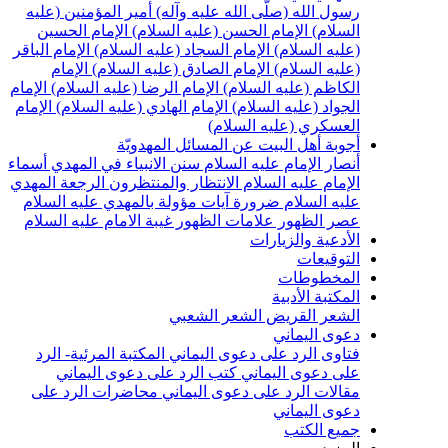
سول الله (صلّى الله عليه وآله)
أمير المؤمنين (عليه
لسلام)
الإمام الحسن (عليه السلام)
الإمام الحسين
عليه السلام)
الإمام السجاد (عليه السلام)
الإمام الباقر
عليه السلام)
الإمام الصادق (عليه السلام)
الإمام
لكاظم (عليه السلام)
الإمام الرضا (عليه السلام)
الإمام
لجواد (عليه السلام)
الإمام الهادي (عليه السلام)
الإمام
لعسكري (عليه السلام)
جوبة أهل البيت عن المسائل المهدويّة
نصار الإمام عليه السلام
سنن الانبياء في المهدي
أسماء
لإمام عليه السلام
الانتظار والمنتظرون
الرجعة
المهدي
ليه السلام ضرورة
آيات مؤولة بالمهدي عليه السلام
صر الظهور
علامات الظهور
غيبة الامام عليه السلام
لأدعية والزيارات
لتوقيعات
لمخطوطات
لمكتبة الأدبية
لشعر القريض
الشعر الشعبي
عوى اليماني
تاوى الرد على دعوى اليماني
المكتبة المرئية- الرد
لى دعوى اليماني
كتب الرد على دعوى اليماني
قالات الرد على دعوى اليماني
محاضرات الرد على
عوى اليماني
ميع الكتب