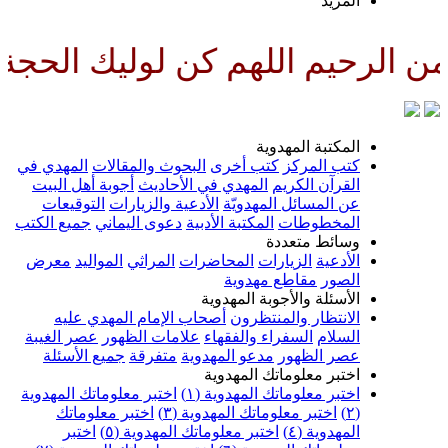
لمزيد
اللهم كن لوليك الحجة بن الحسن ص
لمكتبة المهدوية
تب المركز
كتب أخرى
البحوث والمقالات
المهدي في
لقرآن الكريم
المهدي في الأحاديث
أجوبة أهل البيت
ن المسائل المهدويّة
الأدعية والزيارات
التوقيعات
لمخطوطات
المكتبة الأدبية
دعوى اليماني
جميع الكتب
سائط متعددة
لأدعية
الزيارات
المحاضرات
المراثي
المواليد
معرض
لصور
مقاطع مهدوية
لأسئلة والأجوبة المهدوية
لانتظار والمنتظرون
أصحاب الإمام المهدي عليه
لسلام
السفراء والفقهاء
علامات الظهور
عصر الغيبة
صر الظهور
مدعو المهدوية
متفرقة
جميع الأسئلة
ختبر معلوماتك المهدوية
ختبر معلوماتك المهدوية (١)
اختبر معلوماتك المهدوية
اختبر معلوماتك المهدوية (٣)
اختبر معلوماتك
لمهدوية (٤)
اختبر معلوماتك المهدوية (٥)
اختبر