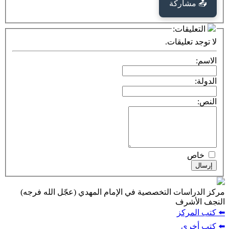
كة
ت:
يقات.
ت التخصصية في الإمام المهدي (عجّل الله فرجه)
ف
ز