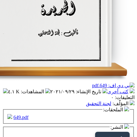
تاريخ الإنشاء
:
٢٠٢١/٠٩/٢٩
المشاهدات
:
٤.١ K
نة التحقيق
ت:
649.pdf