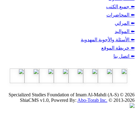
ب
أجوبة المهدوية
وقع
Specialized Studies Foundation of Imam Al-Mahdi
ShiaCMS v1.0, Powered By:
Abo-Torab Inc.