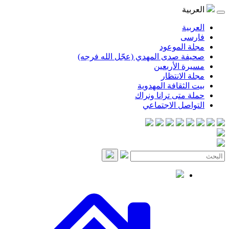
موعود
صدى المهدي (عجّل الله فرجه)
لأربعين
انتظار
قافة المهدوية
ى ترانا ونراك
 الاجتماعي