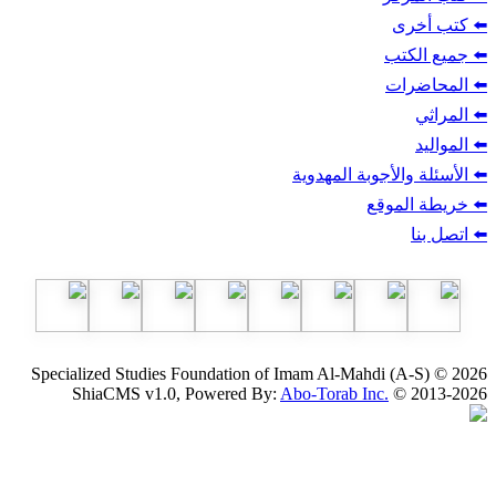
ب
أجوبة المهدوية
وقع
Specialized Studies Foundation of Imam Al-Mahdi
ShiaCMS v1.0, Powered By:
Abo-Torab Inc.