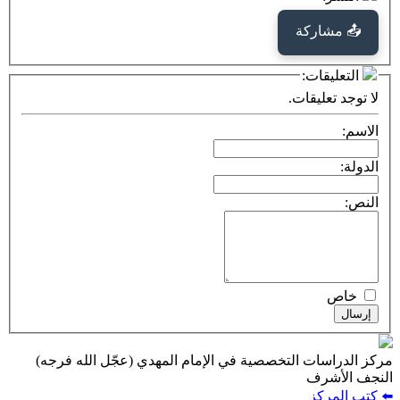
كة
ت:
يقات.
ت التخصصية في الإمام المهدي (عجّل الله فرجه)
ف
ز