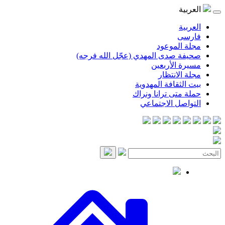
موعود
صدى المهدي (عجّل الله فرجه)
لأربعين
انتظار
قافة المهدوية
ى ترانا ونراك
 الاجتماعي