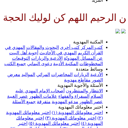
لمزيد
للهم كن لوليك الحجة بن الحسن ص
لمكتبة المهدوية
تب المركز
كتب أخرى
البحوث والمقالات
المهدي في
لقرآن الكريم
المهدي في الأحاديث
أجوبة أهل البيت
ن المسائل المهدويّة
الأدعية والزيارات
التوقيعات
لمخطوطات
المكتبة الأدبية
دعوى اليماني
جميع الكتب
سائط متعددة
لأدعية
الزيارات
المحاضرات
المراثي
المواليد
معرض
لصور
مقاطع مهدوية
لأسئلة والأجوبة المهدوية
لانتظار والمنتظرون
أصحاب الإمام المهدي عليه
لسلام
السفراء والفقهاء
علامات الظهور
عصر الغيبة
صر الظهور
مدعو المهدوية
متفرقة
جميع الأسئلة
ختبر معلوماتك المهدوية
ختبر معلوماتك المهدوية (١)
اختبر معلوماتك المهدوية
اختبر معلوماتك المهدوية (٣)
اختبر معلوماتك
لمهدوية (٤)
اختبر معلوماتك المهدوية (٥)
اختبر