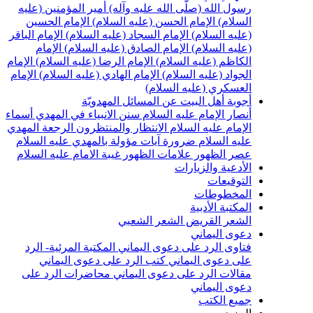
سول الله (صلّى الله عليه وآله)
أمير المؤمنين (عليه
لسلام)
الإمام الحسن (عليه السلام)
الإمام الحسين
عليه السلام)
الإمام السجاد (عليه السلام)
الإمام الباقر
عليه السلام)
الإمام الصادق (عليه السلام)
الإمام
لكاظم (عليه السلام)
الإمام الرضا (عليه السلام)
الإمام
لجواد (عليه السلام)
الإمام الهادي (عليه السلام)
الإمام
لعسكري (عليه السلام)
جوبة أهل البيت عن المسائل المهدويّة
نصار الإمام عليه السلام
سنن الانبياء في المهدي
أسماء
لإمام عليه السلام
الانتظار والمنتظرون
الرجعة
المهدي
ليه السلام ضرورة
آيات مؤولة بالمهدي عليه السلام
صر الظهور
علامات الظهور
غيبة الامام عليه السلام
لأدعية والزيارات
لتوقيعات
لمخطوطات
لمكتبة الأدبية
لشعر القريض
الشعر الشعبي
عوى اليماني
تاوى الرد على دعوى اليماني
المكتبة المرئية- الرد
لى دعوى اليماني
كتب الرد على دعوى اليماني
قالات الرد على دعوى اليماني
محاضرات الرد على
عوى اليماني
ميع الكتب