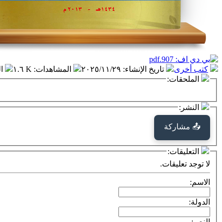
كتب أخرى
تاريخ الإنشاء
:
٢٠٢٥/١١/٢٩
المشاهدات
:
١.٦ K
ا
الملحقات:
النشر:
📤 مشاركة
التعليقات:
لا توجد تعليقات.
الاسم:
الدولة:
النص: