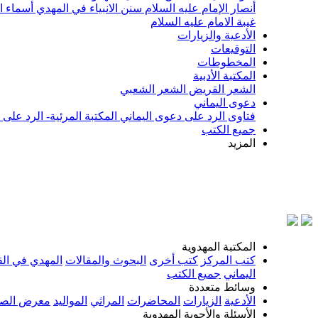
أنصار الإمام عليه السلام
سنن الانبياء في المهدي
أسماء ا
غيبة الامام عليه السلام
الأدعية والزيارات
التوقيعات
المخطوطات
المكتبة الأدبية
الشعر القريض
الشعر الشعبي
دعوى اليماني
فتاوى الرد على دعوى اليماني
المكتبة المرئية- الرد على
جميع الكتب
المزيد
بسم ال
المكتبة المهدوية
كتب المركز
كتب أخرى
البحوث والمقالات
المهدي في الق
اليماني
جميع الكتب
وسائط متعددة
الأدعية
الزيارات
المحاضرات
المراثي
المواليد
معرض الصو
الأسئلة والأجوبة المهدوية