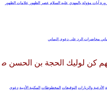
رورة
آيات مؤولة بالمهدي عليه السلام
عصر الظهور
علامات الظهور
ماني
محاضرات الرد على دعوى اليماني
ك الحجة بن الحسن صلواتك عليه و
ة
الأدعية والزيارات
التوقيعات
المخطوطات
المكتبة الأدبية
دعوى