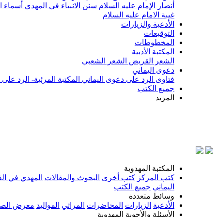
أنصار الإمام عليه السلام
سنن الانبياء في المهدي
أسماء ا
غيبة الامام عليه السلام
الأدعية والزيارات
التوقيعات
المخطوطات
المكتبة الأدبية
الشعر القريض
الشعر الشعبي
دعوى اليماني
فتاوى الرد على دعوى اليماني
المكتبة المرئية- الرد على
جميع الكتب
المزيد
بسم 
المكتبة المهدوية
كتب المركز
كتب أخرى
البحوث والمقالات
المهدي في الق
اليماني
جميع الكتب
وسائط متعددة
الأدعية
الزيارات
المحاضرات
المراثي
المواليد
معرض الصو
الأسئلة والأجوبة المهدوية