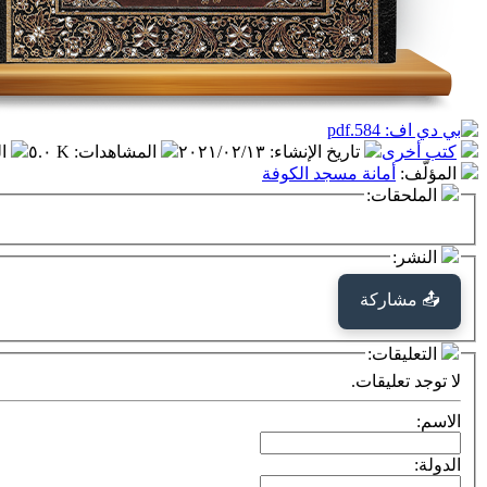
كتب أخرى
تاريخ الإنشاء
:
٢٠٢١/٠٢/١٣
المشاهدات
:
٥.٠ K
ا
المؤلّف
:
أمانة مسجد الكوفة
الملحقات:
النشر:
📤 مشاركة
التعليقات:
لا توجد تعليقات.
الاسم:
الدولة: