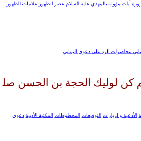
رورة
آيات مؤولة بالمهدي عليه السلام
عصر الظهور
علامات الظهور
ماني
محاضرات الرد على دعوى اليماني
 الحجة بن الحسن صلواتك عليه وع
ة
الأدعية والزيارات
التوقيعات
المخطوطات
المكتبة الأدبية
دعوى