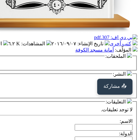
كتب أخرى
تاريخ الإنشاء
:
٢٠١٦/٠٩/٠٧
المشاهدات
:
٦.٢ K
ا
المؤلّف
:
أمانة مسجد الكوفة
الملحقات:
النشر:
📤 مشاركة
التعليقات:
لا توجد تعليقات.
الاسم:
الدولة: