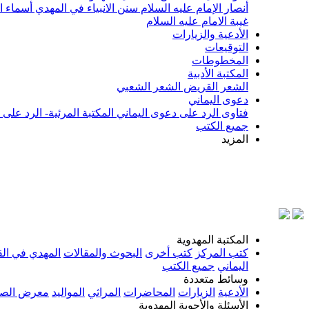
أنصار الإمام عليه السلام
سنن الانبياء في المهدي
أسماء ا
غيبة الامام عليه السلام
الأدعية والزيارات
التوقيعات
المخطوطات
المكتبة الأدبية
الشعر القريض
الشعر الشعبي
دعوى اليماني
فتاوى الرد على دعوى اليماني
المكتبة المرئية- الرد على
جميع الكتب
المزيد
بسم الل
المكتبة المهدوية
كتب المركز
كتب أخرى
البحوث والمقالات
المهدي في الق
اليماني
جميع الكتب
وسائط متعددة
الأدعية
الزيارات
المحاضرات
المراثي
المواليد
معرض الصو
الأسئلة والأجوبة المهدوية