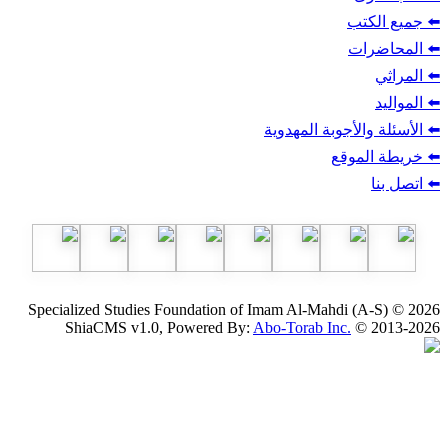
ب
أجوبة المهدوية
وقع
Specialized Studies Foundation of Imam Al-Mahdi
ShiaCMS v1.0, Powered By:
Abo-Torab Inc.