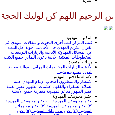
لمزيد
للهم كن لوليك الحجة بن الحسن ص
لمكتبة المهدوية
تب المركز
كتب أخرى
البحوث والمقالات
المهدي في
لقرآن الكريم
المهدي في الأحاديث
أجوبة أهل البيت
ن المسائل المهدويّة
الأدعية والزيارات
التوقيعات
لمخطوطات
المكتبة الأدبية
دعوى اليماني
جميع الكتب
سائط متعددة
لأدعية
الزيارات
المحاضرات
المراثي
المواليد
معرض
لصور
مقاطع مهدوية
لأسئلة والأجوبة المهدوية
لانتظار والمنتظرون
أصحاب الإمام المهدي عليه
لسلام
السفراء والفقهاء
علامات الظهور
عصر الغيبة
صر الظهور
مدعو المهدوية
متفرقة
جميع الأسئلة
ختبر معلوماتك المهدوية
ختبر معلوماتك المهدوية (١)
اختبر معلوماتك المهدوية
اختبر معلوماتك المهدوية (٣)
اختبر معلوماتك
لمهدوية (٤)
اختبر معلوماتك المهدوية (٥)
اختبر