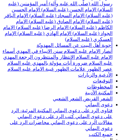
سول الله (صلّى الله عليه وآله)
أمير المؤمنين (عليه
لسلام)
الإمام الحسن (عليه السلام)
الإمام الحسين
عليه السلام)
الإمام السجاد (عليه السلام)
الإمام الباقر
عليه السلام)
الإمام الصادق (عليه السلام)
الإمام
لكاظم (عليه السلام)
الإمام الرضا (عليه السلام)
الإمام
لجواد (عليه السلام)
الإمام الهادي (عليه السلام)
الإمام
لعسكري (عليه السلام)
جوبة أهل البيت عن المسائل المهدويّة
نصار الإمام عليه السلام
سنن الانبياء في المهدي
أسماء
لإمام عليه السلام
الانتظار والمنتظرون
الرجعة
المهدي
ليه السلام ضرورة
آيات مؤولة بالمهدي عليه السلام
صر الظهور
علامات الظهور
غيبة الامام عليه السلام
لأدعية والزيارات
لتوقيعات
لمخطوطات
لمكتبة الأدبية
لشعر القريض
الشعر الشعبي
عوى اليماني
تاوى الرد على دعوى اليماني
المكتبة المرئية- الرد
لى دعوى اليماني
كتب الرد على دعوى اليماني
قالات الرد على دعوى اليماني
محاضرات الرد على
عوى اليماني
ميع الكتب