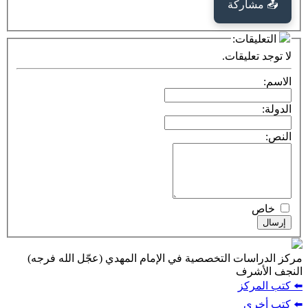
كة
ت:
يقات.
ت التخصصية في الإمام المهدي (عجّل الله فرجه)
ف
ز