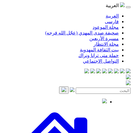
موعود
صدى المهدي (عجّل الله فرجه)
لأربعين
انتظار
قافة المهدوية
ى ترانا ونراك
 الاجتماعي