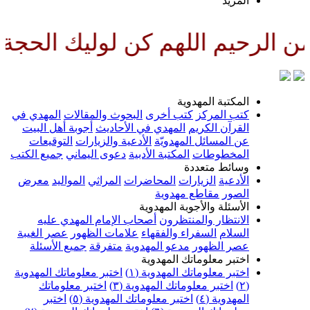
لمزيد
للهم كن لوليك الحجة بن الحسن ص
لمكتبة المهدوية
تب المركز
كتب أخرى
البحوث والمقالات
المهدي في
لقرآن الكريم
المهدي في الأحاديث
أجوبة أهل البيت
ن المسائل المهدويّة
الأدعية والزيارات
التوقيعات
لمخطوطات
المكتبة الأدبية
دعوى اليماني
جميع الكتب
سائط متعددة
لأدعية
الزيارات
المحاضرات
المراثي
المواليد
معرض
لصور
مقاطع مهدوية
لأسئلة والأجوبة المهدوية
لانتظار والمنتظرون
أصحاب الإمام المهدي عليه
لسلام
السفراء والفقهاء
علامات الظهور
عصر الغيبة
صر الظهور
مدعو المهدوية
متفرقة
جميع الأسئلة
ختبر معلوماتك المهدوية
ختبر معلوماتك المهدوية (١)
اختبر معلوماتك المهدوية
اختبر معلوماتك المهدوية (٣)
اختبر معلوماتك
لمهدوية (٤)
اختبر معلوماتك المهدوية (٥)
اختبر