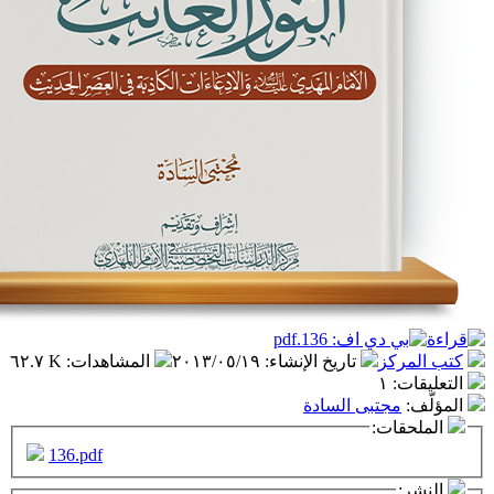
ز
تاريخ الإنشاء
:
٢٠١٣/٠٥/١٩
المشاهدات
:
٦٢.٧ K
١
تبى السادة
ت:
136.pdf