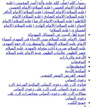
سول الله (صلّى الله عليه وآله)
أمير المؤمنين (عليه
لسلام)
الإمام الحسن (عليه السلام)
الإمام الحسين
عليه السلام)
الإمام السجاد (عليه السلام)
الإمام الباقر
عليه السلام)
الإمام الصادق (عليه السلام)
الإمام
لكاظم (عليه السلام)
الإمام الرضا (عليه السلام)
الإمام
لجواد (عليه السلام)
الإمام الهادي (عليه السلام)
الإمام
لعسكري (عليه السلام)
جوبة أهل البيت عن المسائل المهدويّة
نصار الإمام عليه السلام
سنن الانبياء في المهدي
أسماء
لإمام عليه السلام
الانتظار والمنتظرون
الرجعة
المهدي
ليه السلام ضرورة
آيات مؤولة بالمهدي عليه السلام
صر الظهور
علامات الظهور
غيبة الامام عليه السلام
لأدعية والزيارات
لتوقيعات
لمخطوطات
لمكتبة الأدبية
لشعر القريض
الشعر الشعبي
عوى اليماني
تاوى الرد على دعوى اليماني
المكتبة المرئية- الرد
لى دعوى اليماني
كتب الرد على دعوى اليماني
قالات الرد على دعوى اليماني
محاضرات الرد على
عوى اليماني
ميع الكتب