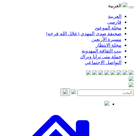
موعود
صدى المهدي (عجّل الله فرجه)
لأربعين
انتظار
قافة المهدوية
ى ترانا ونراك
 الاجتماعي