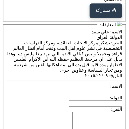
كة
ت:
 سعد
راق
 مركز الابحاث العقائدية ومركز الدراسات
ي نشر علوم اهل البيت وفتحا امام انظار العالم
لا وليس كباقي الاندية التي تريد بيعا وليس دينا وهذا
 مرجعنا العظيم حفظه الله ابن الاكرام الطيبين
ه قلبه قبل يده الى امة اهكلتها الفتن من شرذمة
لسياسة وعناوين اخرى
٢٠١٥/٠٢