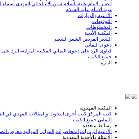
أنصار الإمام عليه السلام
سنن الانبياء في المهدي
أسماء ا
غيبة الامام عليه السلام
الأدعية والزيارات
التوقيعات
المخطوطات
المكتبة الأدبية
الشعر القريض
الشعر الشعبي
دعوى اليماني
فتاوى الرد على دعوى اليماني
المكتبة المرئية- الرد على
جميع الكتب
المزيد
بسم الل
المكتبة المهدوية
كتب المركز
كتب أخرى
البحوث والمقالات
المهدي في الق
اليماني
جميع الكتب
وسائط متعددة
الأدعية
الزيارات
المحاضرات
المراثي
المواليد
معرض الصو
الأسئلة والأجوبة المهدوية