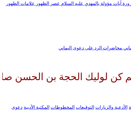
رورة
آيات مؤولة بالمهدي عليه السلام
عصر الظهور
علامات الظهور
ماني
محاضرات الرد على دعوى اليماني
 الحجة بن الحسن صلواتك عليه وع
ة
الأدعية والزيارات
التوقيعات
المخطوطات
المكتبة الأدبية
دعوى