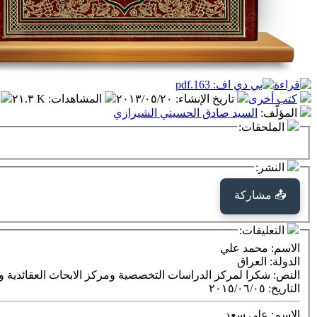
كتب أخرى
تاريخ الإنشاء
:
٢٠١٣/٠٥/٢٠
المشاهدات
:
٢١.٣ K
المؤلّف
:
السيد صادق الحسيني الشيرازي
الملحقات:
النشر:
📤 مشاركة
التعليقات:
الاسم
: محمد علي
الدولة
: العراق
النص
: شكرا لمركز الدراسات التخصصية ومركز الابحاث العقائدية وم
التاريخ
:
٢٠١٥/٠٦/٠٥
الاسم
: علي سعد