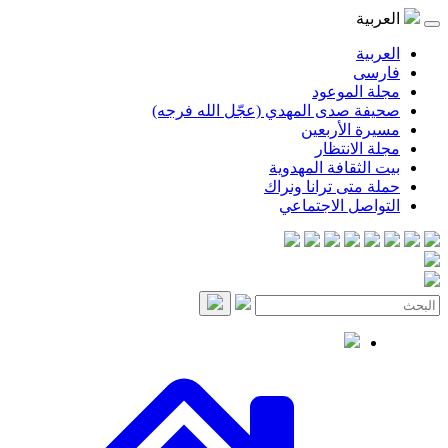
موعود
صدى المهدي (عجّل الله فرجه)
لأربعين
انتظار
قافة المهدوية
ى ترانا ونراك
 الاجتماعي