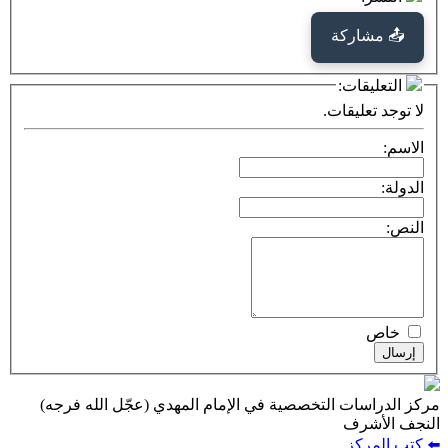
كة
ت:
يقات.
ت التخصصية في الإمام المهدي (عجّل الله فرجه)
ف
ز