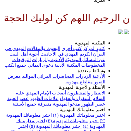
لمزيد
اللهم كن لوليك الحجة بن الحسن 
لمكتبة المهدوية
تب المركز
كتب أخرى
البحوث والمقالات
المهدي في
لقرآن الكريم
المهدي في الأحاديث
أجوبة أهل البيت
ن المسائل المهدويّة
الأدعية والزيارات
التوقيعات
لمخطوطات
المكتبة الأدبية
دعوى اليماني
جميع الكتب
سائط متعددة
لأدعية
الزيارات
المحاضرات
المراثي
المواليد
معرض
لصور
مقاطع مهدوية
لأسئلة والأجوبة المهدوية
لانتظار والمنتظرون
أصحاب الإمام المهدي عليه
لسلام
السفراء والفقهاء
علامات الظهور
عصر الغيبة
صر الظهور
مدعو المهدوية
متفرقة
جميع الأسئلة
ختبر معلوماتك المهدوية
ختبر معلوماتك المهدوية (١)
اختبر معلوماتك المهدوية
اختبر معلوماتك المهدوية (٣)
اختبر معلوماتك
لمهدوية (٤)
اختبر معلوماتك المهدوية (٥)
اختبر