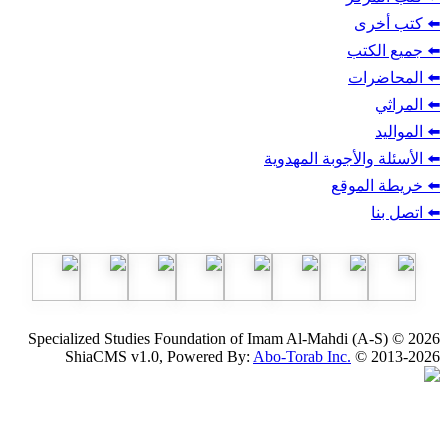
ب
أجوبة المهدوية
وقع
Specialized Studies Foundation of Imam Al-Mahdi
ShiaCMS v1.0, Powered By:
Abo-Torab Inc.