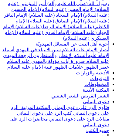
سول الله (صلّى الله عليه وآله)
أمير المؤمنين (عليه
لسلام)
الإمام الحسن (عليه السلام)
الإمام الحسين
عليه السلام)
الإمام السجاد (عليه السلام)
الإمام الباقر
عليه السلام)
الإمام الصادق (عليه السلام)
الإمام
لكاظم (عليه السلام)
الإمام الرضا (عليه السلام)
الإمام
لجواد (عليه السلام)
الإمام الهادي (عليه السلام)
الإمام
لعسكري (عليه السلام)
جوبة أهل البيت عن المسائل المهدويّة
نصار الإمام عليه السلام
سنن الانبياء في المهدي
أسماء
لإمام عليه السلام
الانتظار والمنتظرون
الرجعة
المهدي
ليه السلام ضرورة
آيات مؤولة بالمهدي عليه السلام
صر الظهور
علامات الظهور
غيبة الامام عليه السلام
لأدعية والزيارات
لتوقيعات
لمخطوطات
لمكتبة الأدبية
لشعر القريض
الشعر الشعبي
عوى اليماني
تاوى الرد على دعوى اليماني
المكتبة المرئية- الرد
لى دعوى اليماني
كتب الرد على دعوى اليماني
قالات الرد على دعوى اليماني
محاضرات الرد على
عوى اليماني
ميع الكتب