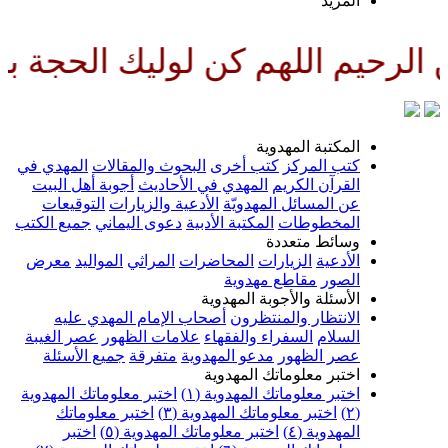
لمزيد
لهم كن لوليك الحجة بن الحسن صلو
لمكتبة المهدوية
تب المركز
كتب أخرى
البحوث والمقالات
المهدي في
لقرآن الكريم
المهدي في الأحاديث
أجوبة أهل البيت
ن المسائل المهدويّة
الأدعية والزيارات
التوقيعات
لمخطوطات
المكتبة الأدبية
دعوى اليماني
جميع الكتب
سائط متعددة
لأدعية
الزيارات
المحاضرات
المراثي
المواليد
معرض
لصور
مقاطع مهدوية
لأسئلة والأجوبة المهدوية
لانتظار والمنتظرون
أصحاب الإمام المهدي عليه
لسلام
السفراء والفقهاء
علامات الظهور
عصر الغيبة
صر الظهور
مدعو المهدوية
متفرقة
جميع الأسئلة
ختبر معلوماتك المهدوية
ختبر معلوماتك المهدوية (١)
اختبر معلوماتك المهدوية
اختبر معلوماتك المهدوية (٣)
اختبر معلوماتك
لمهدوية (٤)
اختبر معلوماتك المهدوية (٥)
اختبر