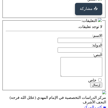
كة
ت:
يقات.
ت التخصصية في الإمام المهدي (عجّل الله فرجه)
ف
ز