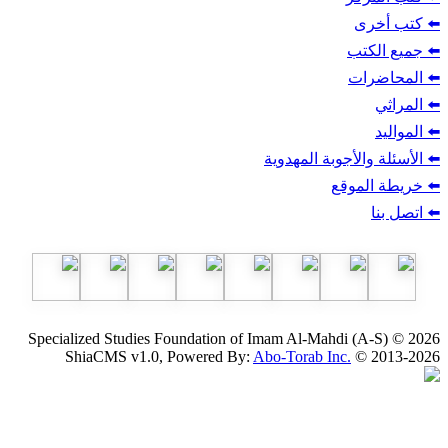
ب
أجوبة المهدوية
وقع
Specialized Studies Foundation of Imam Al-Mahdi
ShiaCMS v1.0, Powered By:
Abo-Torab Inc.