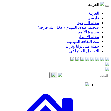
موعود
صدى المهدي (عجّل الله فرجه)
لأربعين
انتظار
قافة المهدوية
ى ترانا ونراك
 الاجتماعي