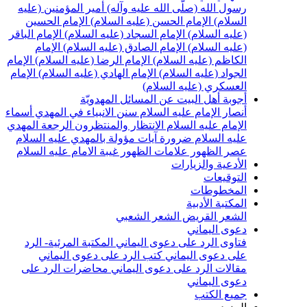
سول الله (صلّى الله عليه وآله)
أمير المؤمنين (عليه
لسلام)
الإمام الحسن (عليه السلام)
الإمام الحسين
عليه السلام)
الإمام السجاد (عليه السلام)
الإمام الباقر
عليه السلام)
الإمام الصادق (عليه السلام)
الإمام
لكاظم (عليه السلام)
الإمام الرضا (عليه السلام)
الإمام
لجواد (عليه السلام)
الإمام الهادي (عليه السلام)
الإمام
لعسكري (عليه السلام)
جوبة أهل البيت عن المسائل المهدويّة
نصار الإمام عليه السلام
سنن الانبياء في المهدي
أسماء
لإمام عليه السلام
الانتظار والمنتظرون
الرجعة
المهدي
ليه السلام ضرورة
آيات مؤولة بالمهدي عليه السلام
صر الظهور
علامات الظهور
غيبة الامام عليه السلام
لأدعية والزيارات
لتوقيعات
لمخطوطات
لمكتبة الأدبية
لشعر القريض
الشعر الشعبي
عوى اليماني
تاوى الرد على دعوى اليماني
المكتبة المرئية- الرد
لى دعوى اليماني
كتب الرد على دعوى اليماني
قالات الرد على دعوى اليماني
محاضرات الرد على
عوى اليماني
ميع الكتب