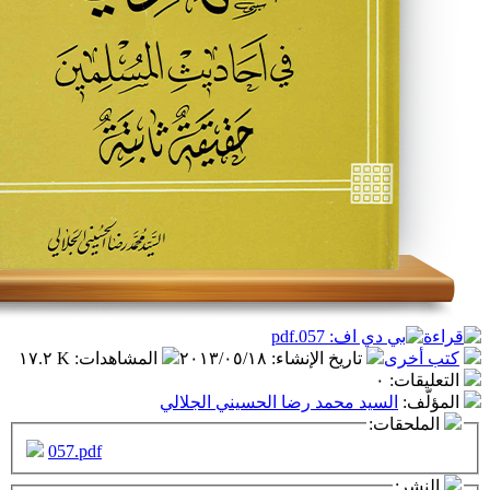
تاريخ الإنشاء
:
٢٠١٣/٠٥/١٨
المشاهدات
:
١٧.٢ K
٠
سيد محمد رضا الحسيني الجلالي
ت:
057.pdf