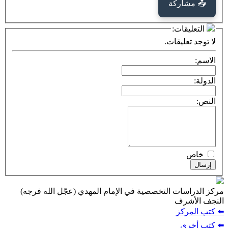
كة
ت:
يقات.
ت التخصصية في الإمام المهدي (عجّل الله فرجه)
ف
ز