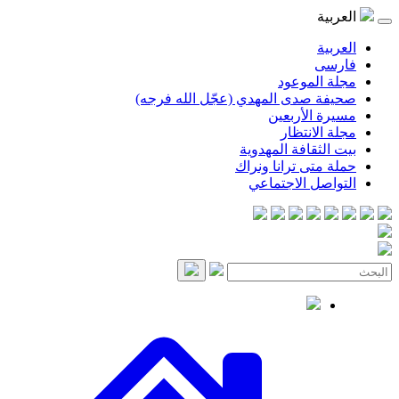
موعود
صدى المهدي (عجّل الله فرجه)
لأربعين
انتظار
قافة المهدوية
ى ترانا ونراك
 الاجتماعي