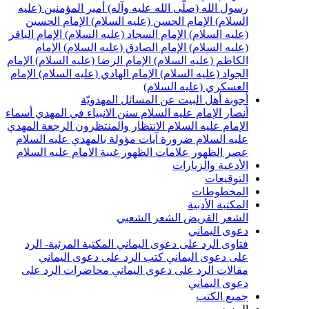
سول الله (صلّى الله عليه وآله)
أمير المؤمنين (عليه
لسلام)
الإمام الحسن (عليه السلام)
الإمام الحسين
عليه السلام)
الإمام السجاد (عليه السلام)
الإمام الباقر
عليه السلام)
الإمام الصادق (عليه السلام)
الإمام
لكاظم (عليه السلام)
الإمام الرضا (عليه السلام)
الإمام
لجواد (عليه السلام)
الإمام الهادي (عليه السلام)
الإمام
لعسكري (عليه السلام)
جوبة أهل البيت عن المسائل المهدويّة
نصار الإمام عليه السلام
سنن الانبياء في المهدي
أسماء
لإمام عليه السلام
الانتظار والمنتظرون
الرجعة
المهدي
ليه السلام ضرورة
آيات مؤولة بالمهدي عليه السلام
صر الظهور
علامات الظهور
غيبة الامام عليه السلام
لأدعية والزيارات
لتوقيعات
لمخطوطات
لمكتبة الأدبية
لشعر القريض
الشعر الشعبي
عوى اليماني
تاوى الرد على دعوى اليماني
المكتبة المرئية- الرد
لى دعوى اليماني
كتب الرد على دعوى اليماني
قالات الرد على دعوى اليماني
محاضرات الرد على
عوى اليماني
ميع الكتب