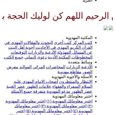
لمزيد
لهم كن لوليك الحجة بن الحسن صلو
لمكتبة المهدوية
تب المركز
كتب أخرى
البحوث والمقالات
المهدي في
لقرآن الكريم
المهدي في الأحاديث
أجوبة أهل البيت
ن المسائل المهدويّة
الأدعية والزيارات
التوقيعات
لمخطوطات
المكتبة الأدبية
دعوى اليماني
جميع الكتب
سائط متعددة
لأدعية
الزيارات
المحاضرات
المراثي
المواليد
معرض
لصور
مقاطع مهدوية
لأسئلة والأجوبة المهدوية
لانتظار والمنتظرون
أصحاب الإمام المهدي عليه
لسلام
السفراء والفقهاء
علامات الظهور
عصر الغيبة
صر الظهور
مدعو المهدوية
متفرقة
جميع الأسئلة
ختبر معلوماتك المهدوية
ختبر معلوماتك المهدوية (١)
اختبر معلوماتك المهدوية
اختبر معلوماتك المهدوية (٣)
اختبر معلوماتك
لمهدوية (٤)
اختبر معلوماتك المهدوية (٥)
اختبر