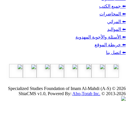
ب
أجوبة المهدوية
وقع
Specialized Studies Foundation of Imam Al-Mahdi
ShiaCMS v1.0, Powered By:
Abo-Torab Inc.