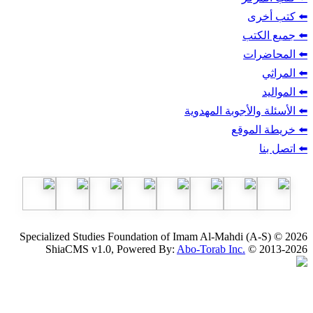
ب
أجوبة المهدوية
وقع
Specialized Studies Foundation of Imam Al-Mahdi
ShiaCMS v1.0, Powered By:
Abo-Torab Inc.