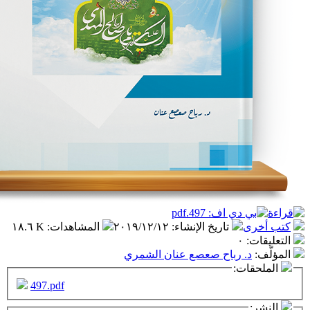
تاريخ الإنشاء
:
٢٠١٩/١٢/١٢
المشاهدات
:
١٨.٦ K
٠
 رباح صعصع عنان الشمري
ت:
497.pdf