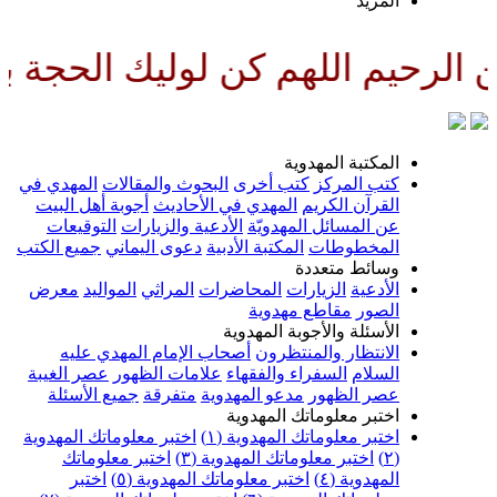
لمزيد
لهم كن لوليك الحجة بن الحسن صل
لمكتبة المهدوية
تب المركز
كتب أخرى
البحوث والمقالات
المهدي في
لقرآن الكريم
المهدي في الأحاديث
أجوبة أهل البيت
ن المسائل المهدويّة
الأدعية والزيارات
التوقيعات
لمخطوطات
المكتبة الأدبية
دعوى اليماني
جميع الكتب
سائط متعددة
لأدعية
الزيارات
المحاضرات
المراثي
المواليد
معرض
لصور
مقاطع مهدوية
لأسئلة والأجوبة المهدوية
لانتظار والمنتظرون
أصحاب الإمام المهدي عليه
لسلام
السفراء والفقهاء
علامات الظهور
عصر الغيبة
صر الظهور
مدعو المهدوية
متفرقة
جميع الأسئلة
ختبر معلوماتك المهدوية
ختبر معلوماتك المهدوية (١)
اختبر معلوماتك المهدوية
اختبر معلوماتك المهدوية (٣)
اختبر معلوماتك
لمهدوية (٤)
اختبر معلوماتك المهدوية (٥)
اختبر