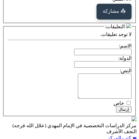
كة
ت:
يقات.
ت التخصصية في الإمام المهدي (عجّل الله فرجه)
ف
ز