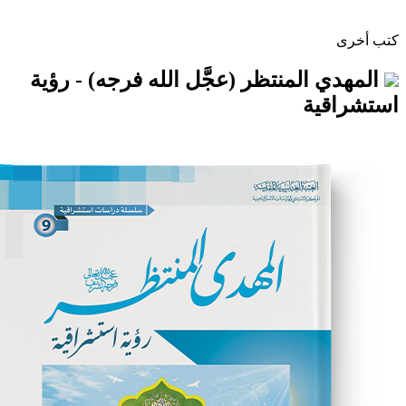
المنتظر (عجَّل الله فرجه) - رؤية
ة