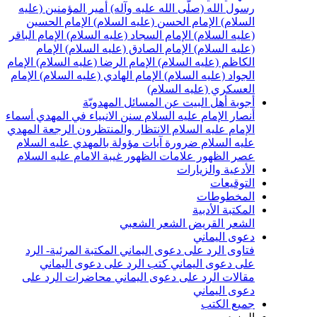
سول الله (صلّى الله عليه وآله)
أمير المؤمنين (عليه
لسلام)
الإمام الحسن (عليه السلام)
الإمام الحسين
عليه السلام)
الإمام السجاد (عليه السلام)
الإمام الباقر
عليه السلام)
الإمام الصادق (عليه السلام)
الإمام
لكاظم (عليه السلام)
الإمام الرضا (عليه السلام)
الإمام
لجواد (عليه السلام)
الإمام الهادي (عليه السلام)
الإمام
لعسكري (عليه السلام)
جوبة أهل البيت عن المسائل المهدويّة
نصار الإمام عليه السلام
سنن الانبياء في المهدي
أسماء
لإمام عليه السلام
الانتظار والمنتظرون
الرجعة
المهدي
ليه السلام ضرورة
آيات مؤولة بالمهدي عليه السلام
صر الظهور
علامات الظهور
غيبة الامام عليه السلام
لأدعية والزيارات
لتوقيعات
لمخطوطات
لمكتبة الأدبية
لشعر القريض
الشعر الشعبي
عوى اليماني
تاوى الرد على دعوى اليماني
المكتبة المرئية- الرد
لى دعوى اليماني
كتب الرد على دعوى اليماني
قالات الرد على دعوى اليماني
محاضرات الرد على
عوى اليماني
ميع الكتب