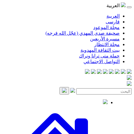
موعود
صدى المهدي (عجّل الله فرجه)
لأربعين
انتظار
قافة المهدوية
ى ترانا ونراك
 الاجتماعي