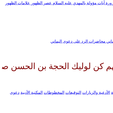
رورة
آيات مؤولة بالمهدي عليه السلام
عصر الظهور
علامات الظهور
ماني
محاضرات الرد على دعوى اليماني
ك الحجة بن الحسن صلواتك عليه و
ة
الأدعية والزيارات
التوقيعات
المخطوطات
المكتبة الأدبية
دعوى