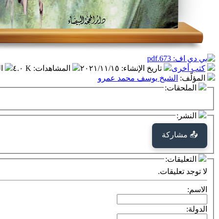
كتب أخرى
تاريخ الإنشاء
:
٢٠٢١/١١/١٥
المشاهدات
:
٤.٠ K
ا
المؤلّف
:
الشيخ يوسف محمد عمرو
الملحقات:
النشر:
📤 مشاركة
التعليقات:
لا توجد تعليقات.
الاسم:
الدولة: