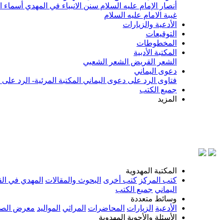
أنصار الإمام عليه السلام
سنن الانبياء في المهدي
أسماء ا
غيبة الامام عليه السلام
الأدعية والزيارات
التوقيعات
المخطوطات
المكتبة الأدبية
الشعر القريض
الشعر الشعبي
دعوى اليماني
فتاوى الرد على دعوى اليماني
المكتبة المرئية- الرد على
جميع الكتب
المزيد
بسم ال
المكتبة المهدوية
كتب المركز
كتب أخرى
البحوث والمقالات
المهدي في الق
اليماني
جميع الكتب
وسائط متعددة
الأدعية
الزيارات
المحاضرات
المراثي
المواليد
معرض الصو
الأسئلة والأجوبة المهدوية