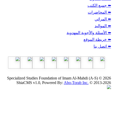
ب
أجوبة المهدوية
وقع
Specialized Studies Foundation of Imam Al-Mahdi
ShiaCMS v1.0, Powered By:
Abo-Torab Inc.