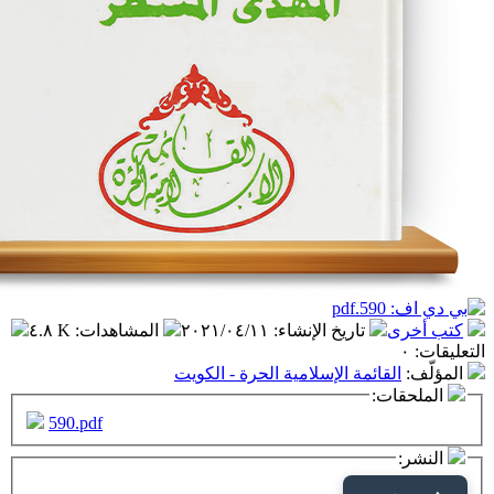
تاريخ الإنشاء
:
٢٠٢١/٠٤/١١
المشاهدات
:
٤.٨ K
قائمة الإسلامية الحرة - الكويت
ت:
590.pdf