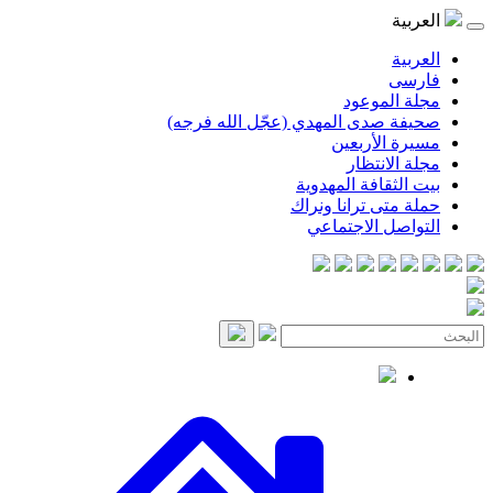
موعود
صدى المهدي (عجّل الله فرجه)
لأربعين
انتظار
قافة المهدوية
ى ترانا ونراك
 الاجتماعي