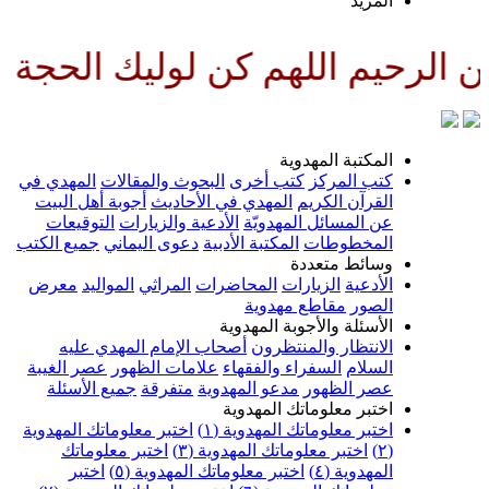
لمزيد
للهم كن لوليك الحجة بن الحسن صل
لمكتبة المهدوية
تب المركز
كتب أخرى
البحوث والمقالات
المهدي في
لقرآن الكريم
المهدي في الأحاديث
أجوبة أهل البيت
ن المسائل المهدويّة
الأدعية والزيارات
التوقيعات
لمخطوطات
المكتبة الأدبية
دعوى اليماني
جميع الكتب
سائط متعددة
لأدعية
الزيارات
المحاضرات
المراثي
المواليد
معرض
لصور
مقاطع مهدوية
لأسئلة والأجوبة المهدوية
لانتظار والمنتظرون
أصحاب الإمام المهدي عليه
لسلام
السفراء والفقهاء
علامات الظهور
عصر الغيبة
صر الظهور
مدعو المهدوية
متفرقة
جميع الأسئلة
ختبر معلوماتك المهدوية
ختبر معلوماتك المهدوية (١)
اختبر معلوماتك المهدوية
اختبر معلوماتك المهدوية (٣)
اختبر معلوماتك
لمهدوية (٤)
اختبر معلوماتك المهدوية (٥)
اختبر