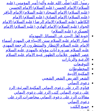
سول الله (صلّى الله عليه وآله)
أمير المؤمنين (عليه
لسلام)
الإمام الحسن (عليه السلام)
الإمام الحسين
عليه السلام)
الإمام السجاد (عليه السلام)
الإمام الباقر
عليه السلام)
الإمام الصادق (عليه السلام)
الإمام
لكاظم (عليه السلام)
الإمام الرضا (عليه السلام)
الإمام
لجواد (عليه السلام)
الإمام الهادي (عليه السلام)
الإمام
لعسكري (عليه السلام)
جوبة أهل البيت عن المسائل المهدويّة
نصار الإمام عليه السلام
سنن الانبياء في المهدي
أسماء
لإمام عليه السلام
الانتظار والمنتظرون
الرجعة
المهدي
ليه السلام ضرورة
آيات مؤولة بالمهدي عليه السلام
صر الظهور
علامات الظهور
غيبة الامام عليه السلام
لأدعية والزيارات
لتوقيعات
لمخطوطات
لمكتبة الأدبية
لشعر القريض
الشعر الشعبي
عوى اليماني
تاوى الرد على دعوى اليماني
المكتبة المرئية- الرد
لى دعوى اليماني
كتب الرد على دعوى اليماني
قالات الرد على دعوى اليماني
محاضرات الرد على
عوى اليماني
ميع الكتب