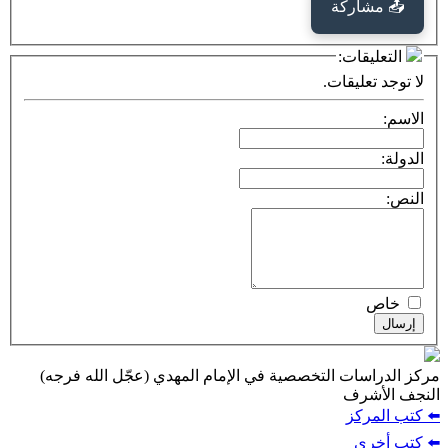
كة
ت:
يقات.
ت التخصصية في الإمام المهدي (عجّل الله فرجه)
ف
ز