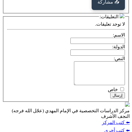
كة
ت:
يقات.
ت التخصصية في الإمام المهدي (عجّل الله فرجه)
ف
ز