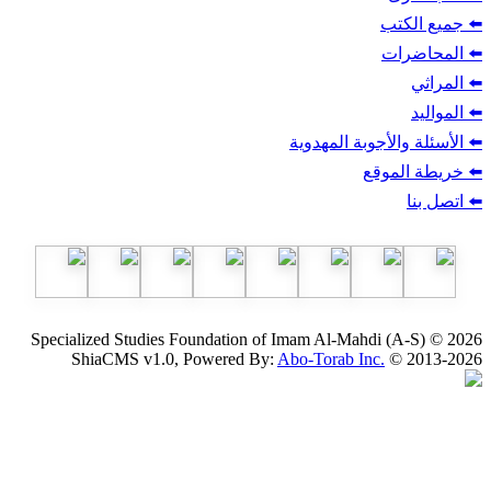
ب
أجوبة المهدوية
وقع
Specialized Studies Foundation of Imam Al-Mahdi
ShiaCMS v1.0, Powered By:
Abo-Torab Inc.