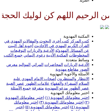
لمزيد
اللهم كن لوليك الحجة بن الحسن ص
لمكتبة المهدوية
تب المركز
كتب أخرى
البحوث والمقالات
المهدي في
لقرآن الكريم
المهدي في الأحاديث
أجوبة أهل البيت
ن المسائل المهدويّة
الأدعية والزيارات
التوقيعات
لمخطوطات
المكتبة الأدبية
دعوى اليماني
جميع الكتب
سائط متعددة
لأدعية
الزيارات
المحاضرات
المراثي
المواليد
معرض
لصور
مقاطع مهدوية
لأسئلة والأجوبة المهدوية
لانتظار والمنتظرون
أصحاب الإمام المهدي عليه
لسلام
السفراء والفقهاء
علامات الظهور
عصر الغيبة
صر الظهور
مدعو المهدوية
متفرقة
جميع الأسئلة
ختبر معلوماتك المهدوية
ختبر معلوماتك المهدوية (١)
اختبر معلوماتك المهدوية
اختبر معلوماتك المهدوية (٣)
اختبر معلوماتك
لمهدوية (٤)
اختبر معلوماتك المهدوية (٥)
اختبر