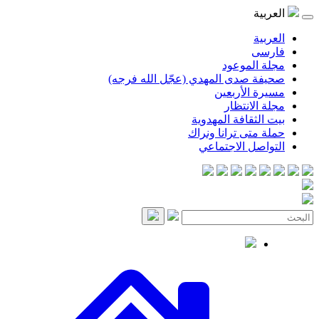
موعود
صدى المهدي (عجّل الله فرجه)
لأربعين
انتظار
قافة المهدوية
ى ترانا ونراك
 الاجتماعي