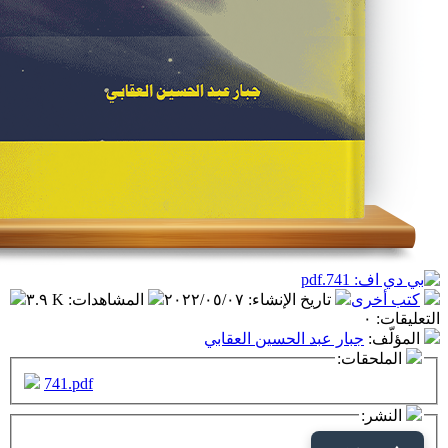
تاريخ الإنشاء
:
٢٠٢٢/٠٥/٠٧
المشاهدات
:
٣.٩ K
ار عبد الحسين العقابي
ت:
741.pdf