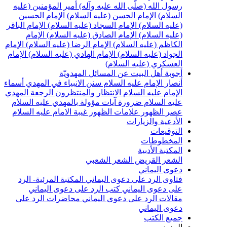
سول الله (صلّى الله عليه وآله)
أمير المؤمنين (عليه
لسلام)
الإمام الحسن (عليه السلام)
الإمام الحسين
عليه السلام)
الإمام السجاد (عليه السلام)
الإمام الباقر
عليه السلام)
الإمام الصادق (عليه السلام)
الإمام
لكاظم (عليه السلام)
الإمام الرضا (عليه السلام)
الإمام
لجواد (عليه السلام)
الإمام الهادي (عليه السلام)
الإمام
لعسكري (عليه السلام)
جوبة أهل البيت عن المسائل المهدويّة
نصار الإمام عليه السلام
سنن الانبياء في المهدي
أسماء
لإمام عليه السلام
الانتظار والمنتظرون
الرجعة
المهدي
ليه السلام ضرورة
آيات مؤولة بالمهدي عليه السلام
صر الظهور
علامات الظهور
غيبة الامام عليه السلام
لأدعية والزيارات
لتوقيعات
لمخطوطات
لمكتبة الأدبية
لشعر القريض
الشعر الشعبي
عوى اليماني
تاوى الرد على دعوى اليماني
المكتبة المرئية- الرد
لى دعوى اليماني
كتب الرد على دعوى اليماني
قالات الرد على دعوى اليماني
محاضرات الرد على
عوى اليماني
ميع الكتب