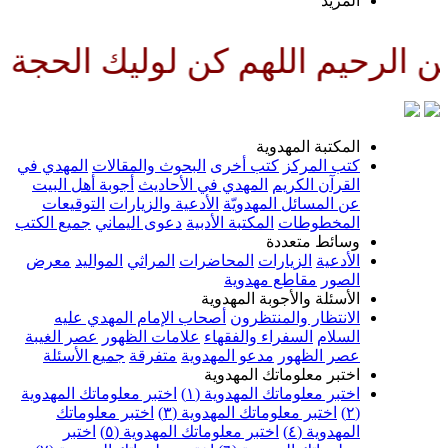
لمزيد
للهم كن لوليك الحجة بن الحسن ص
لمكتبة المهدوية
تب المركز
كتب أخرى
البحوث والمقالات
المهدي في
لقرآن الكريم
المهدي في الأحاديث
أجوبة أهل البيت
ن المسائل المهدويّة
الأدعية والزيارات
التوقيعات
لمخطوطات
المكتبة الأدبية
دعوى اليماني
جميع الكتب
سائط متعددة
لأدعية
الزيارات
المحاضرات
المراثي
المواليد
معرض
لصور
مقاطع مهدوية
لأسئلة والأجوبة المهدوية
لانتظار والمنتظرون
أصحاب الإمام المهدي عليه
لسلام
السفراء والفقهاء
علامات الظهور
عصر الغيبة
صر الظهور
مدعو المهدوية
متفرقة
جميع الأسئلة
ختبر معلوماتك المهدوية
ختبر معلوماتك المهدوية (١)
اختبر معلوماتك المهدوية
اختبر معلوماتك المهدوية (٣)
اختبر معلوماتك
لمهدوية (٤)
اختبر معلوماتك المهدوية (٥)
اختبر