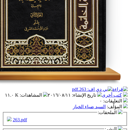
تاريخ الإنشاء
:
٢٠١٦/٠٨/١١
المشاهدات
:
١١.٠ K
٠
سيد ضياء الخباز
ت:
263.pdf