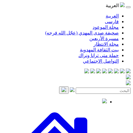
موعود
صدى المهدي (عجّل الله فرجه)
لأربعين
انتظار
قافة المهدوية
ى ترانا ونراك
 الاجتماعي