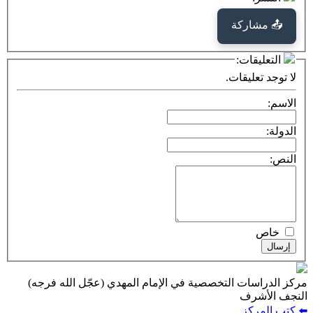
كة
ت:
يقات.
ت التخصصية في الإمام المهدي (عجّل الله فرجه)
ف
ز