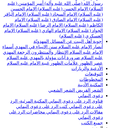
سول الله (صلّى الله عليه وآله)
أمير المؤمنين (عليه
لسلام)
الإمام الحسن (عليه السلام)
الإمام الحسين
عليه السلام)
الإمام السجاد (عليه السلام)
الإمام الباقر
عليه السلام)
الإمام الصادق (عليه السلام)
الإمام
لكاظم (عليه السلام)
الإمام الرضا (عليه السلام)
الإمام
لجواد (عليه السلام)
الإمام الهادي (عليه السلام)
الإمام
لعسكري (عليه السلام)
جوبة أهل البيت عن المسائل المهدويّة
نصار الإمام عليه السلام
سنن الانبياء في المهدي
أسماء
لإمام عليه السلام
الانتظار والمنتظرون
الرجعة
المهدي
ليه السلام ضرورة
آيات مؤولة بالمهدي عليه السلام
صر الظهور
علامات الظهور
غيبة الامام عليه السلام
لأدعية والزيارات
لتوقيعات
لمخطوطات
لمكتبة الأدبية
لشعر القريض
الشعر الشعبي
عوى اليماني
تاوى الرد على دعوى اليماني
المكتبة المرئية- الرد
لى دعوى اليماني
كتب الرد على دعوى اليماني
قالات الرد على دعوى اليماني
محاضرات الرد على
عوى اليماني
ميع الكتب