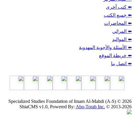
ب
أجوبة المهدوية
وقع
Specialized Studies Foundation of Imam Al-Mahdi
ShiaCMS v1.0, Powered By:
Abo-Torab Inc.