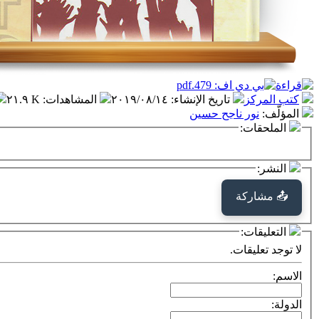
كتب المركز
تاريخ الإنشاء
:
٢٠١٩/٠٨/١٤
المشاهدات
:
٢١.٩ K
المؤلّف
:
نور ناجح حسين
الملحقات:
النشر:
📤 مشاركة
التعليقات:
لا توجد تعليقات.
الاسم:
الدولة: