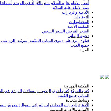
أنصار الإمام عليه السلام
سنن الانبياء في المهدي
أسماء ا
غيبة الامام عليه السلام
الأدعية والزيارات
التوقيعات
المخطوطات
المكتبة الأدبية
الشعر القريض
الشعر الشعبي
دعوى اليماني
فتاوى الرد على دعوى اليماني
المكتبة المرئية- الرد على
جميع الكتب
المزيد
بسم 
المكتبة المهدوية
كتب المركز
كتب أخرى
البحوث والمقالات
المهدي في الق
اليماني
جميع الكتب
وسائط متعددة
الأدعية
الزيارات
المحاضرات
المراثي
المواليد
معرض الصو
الأسئلة والأجوبة المهدوية