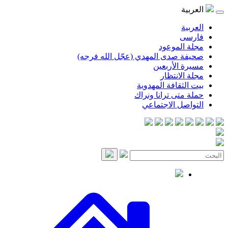
موعود
صدى المهدي (عجّل الله فرجه)
لأربعين
انتظار
قافة المهدوية
ى ترانا ونراك
 الاجتماعي