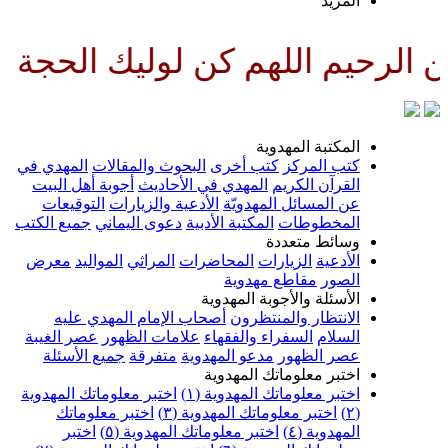
لمزيد
لهم كن لوليك الحجة بن الحسن صل
لمكتبة المهدوية
تب المركز
كتب أخرى
البحوث والمقالات
المهدي في
لقرآن الكريم
المهدي في الأحاديث
أجوبة أهل البيت
ن المسائل المهدويّة
الأدعية والزيارات
التوقيعات
لمخطوطات
المكتبة الأدبية
دعوى اليماني
جميع الكتب
سائط متعددة
لأدعية
الزيارات
المحاضرات
المراثي
المواليد
معرض
لصور
مقاطع مهدوية
لأسئلة والأجوبة المهدوية
لانتظار والمنتظرون
أصحاب الإمام المهدي عليه
لسلام
السفراء والفقهاء
علامات الظهور
عصر الغيبة
صر الظهور
مدعو المهدوية
متفرقة
جميع الأسئلة
ختبر معلوماتك المهدوية
ختبر معلوماتك المهدوية (١)
اختبر معلوماتك المهدوية
اختبر معلوماتك المهدوية (٣)
اختبر معلوماتك
لمهدوية (٤)
اختبر معلوماتك المهدوية (٥)
اختبر