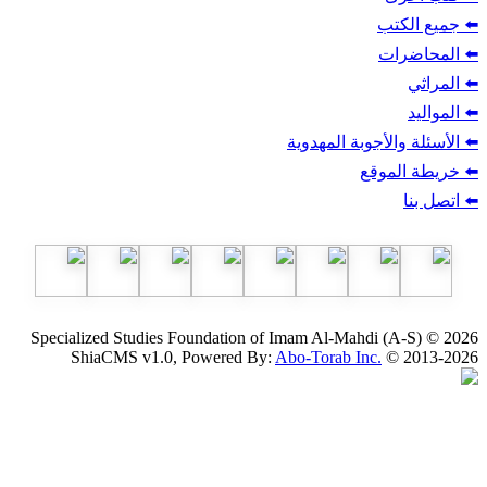
ب
أجوبة المهدوية
وقع
Specialized Studies Foundation of Imam Al-Mahdi
ShiaCMS v1.0, Powered By:
Abo-Torab Inc.