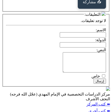
كة
ت:
يقات.
ت التخصصية في الإمام المهدي (عجّل الله فرجه)
ف
ز