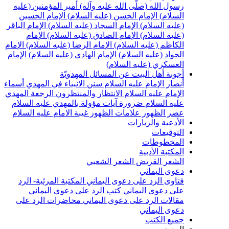
سول الله (صلّى الله عليه وآله)
أمير المؤمنين (عليه
لسلام)
الإمام الحسن (عليه السلام)
الإمام الحسين
عليه السلام)
الإمام السجاد (عليه السلام)
الإمام الباقر
عليه السلام)
الإمام الصادق (عليه السلام)
الإمام
لكاظم (عليه السلام)
الإمام الرضا (عليه السلام)
الإمام
لجواد (عليه السلام)
الإمام الهادي (عليه السلام)
الإمام
لعسكري (عليه السلام)
جوبة أهل البيت عن المسائل المهدويّة
نصار الإمام عليه السلام
سنن الانبياء في المهدي
أسماء
لإمام عليه السلام
الانتظار والمنتظرون
الرجعة
المهدي
ليه السلام ضرورة
آيات مؤولة بالمهدي عليه السلام
صر الظهور
علامات الظهور
غيبة الامام عليه السلام
لأدعية والزيارات
لتوقيعات
لمخطوطات
لمكتبة الأدبية
لشعر القريض
الشعر الشعبي
عوى اليماني
تاوى الرد على دعوى اليماني
المكتبة المرئية- الرد
لى دعوى اليماني
كتب الرد على دعوى اليماني
قالات الرد على دعوى اليماني
محاضرات الرد على
عوى اليماني
ميع الكتب