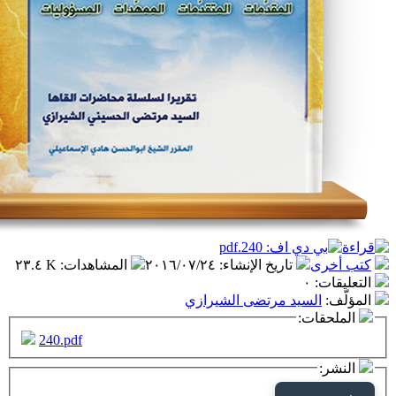
تاريخ الإنشاء
:
٢٠١٦/٠٧/٢٤
المشاهدات
:
٢٣.٤ K
٠
سيد مرتضى الشيرازي
ت:
240.pdf