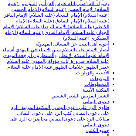
سول الله (صلّى الله عليه وآله)
أمير المؤمنين (عليه
لسلام)
الإمام الحسن (عليه السلام)
الإمام الحسين
عليه السلام)
الإمام السجاد (عليه السلام)
الإمام الباقر
عليه السلام)
الإمام الصادق (عليه السلام)
الإمام
لكاظم (عليه السلام)
الإمام الرضا (عليه السلام)
الإمام
لجواد (عليه السلام)
الإمام الهادي (عليه السلام)
الإمام
لعسكري (عليه السلام)
جوبة أهل البيت عن المسائل المهدويّة
نصار الإمام عليه السلام
سنن الانبياء في المهدي
أسماء
لإمام عليه السلام
الانتظار والمنتظرون
الرجعة
المهدي
ليه السلام ضرورة
آيات مؤولة بالمهدي عليه السلام
صر الظهور
علامات الظهور
غيبة الامام عليه السلام
لأدعية والزيارات
لتوقيعات
لمخطوطات
لمكتبة الأدبية
لشعر القريض
الشعر الشعبي
عوى اليماني
تاوى الرد على دعوى اليماني
المكتبة المرئية- الرد
لى دعوى اليماني
كتب الرد على دعوى اليماني
قالات الرد على دعوى اليماني
محاضرات الرد على
عوى اليماني
ميع الكتب