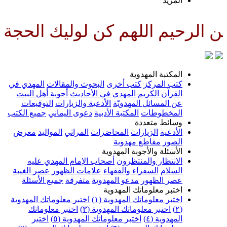
لمزيد
للهم كن لوليك الحجة بن الحسن ص
لمكتبة المهدوية
تب المركز
كتب أخرى
البحوث والمقالات
المهدي في
لقرآن الكريم
المهدي في الأحاديث
أجوبة أهل البيت
ن المسائل المهدويّة
الأدعية والزيارات
التوقيعات
لمخطوطات
المكتبة الأدبية
دعوى اليماني
جميع الكتب
سائط متعددة
لأدعية
الزيارات
المحاضرات
المراثي
المواليد
معرض
لصور
مقاطع مهدوية
لأسئلة والأجوبة المهدوية
لانتظار والمنتظرون
أصحاب الإمام المهدي عليه
لسلام
السفراء والفقهاء
علامات الظهور
عصر الغيبة
صر الظهور
مدعو المهدوية
متفرقة
جميع الأسئلة
ختبر معلوماتك المهدوية
ختبر معلوماتك المهدوية (١)
اختبر معلوماتك المهدوية
اختبر معلوماتك المهدوية (٣)
اختبر معلوماتك
لمهدوية (٤)
اختبر معلوماتك المهدوية (٥)
اختبر