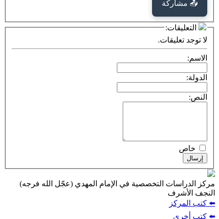
كة
ت:
يقات.
ت التخصصية في الإمام المهدي (عجّل الله فرجه)
ف
ز