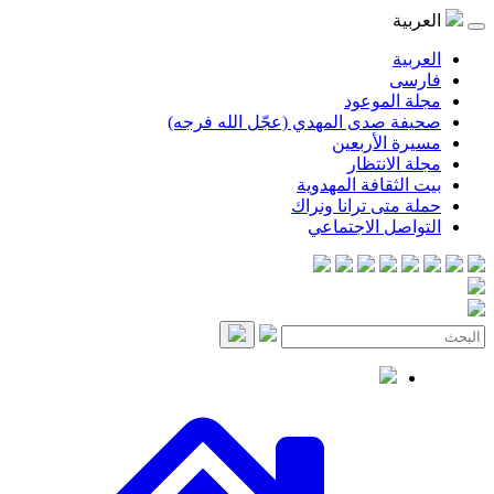
موعود
صدى المهدي (عجّل الله فرجه)
لأربعين
انتظار
قافة المهدوية
ى ترانا ونراك
 الاجتماعي