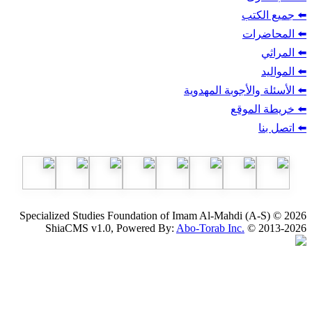
ب
أجوبة المهدوية
وقع
Specialized Studies Foundation of Imam Al-Mahdi
ShiaCMS v1.0, Powered By:
Abo-Torab Inc.