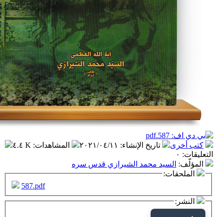
تاريخ الإنشاء
:
٢٠٢١/٠٤/١١
المشاهدات
:
٤.٤ K
سيد محمد الشيرازي قدس سره
ت:
587.pdf