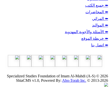
ب
أجوبة المهدوية
وقع
Specialized Studies Foundation of Imam Al-Mahdi
ShiaCMS v1.0, Powered By:
Abo-Torab Inc.