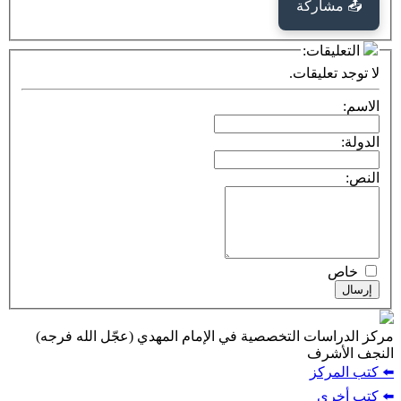
كة
ت:
يقات.
ت التخصصية في الإمام المهدي (عجّل الله فرجه)
ف
ز