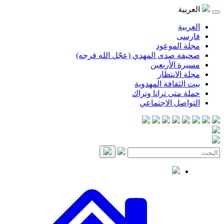
موعود
صدى المهدي (عجّل الله فرجه)
لأربعين
انتظار
قافة المهدوية
ى ترانا ونراك
 الاجتماعي