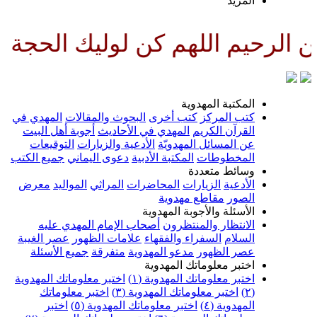
لمزيد
للهم كن لوليك الحجة بن الحسن صل
لمكتبة المهدوية
تب المركز
كتب أخرى
البحوث والمقالات
المهدي في
لقرآن الكريم
المهدي في الأحاديث
أجوبة أهل البيت
ن المسائل المهدويّة
الأدعية والزيارات
التوقيعات
لمخطوطات
المكتبة الأدبية
دعوى اليماني
جميع الكتب
سائط متعددة
لأدعية
الزيارات
المحاضرات
المراثي
المواليد
معرض
لصور
مقاطع مهدوية
لأسئلة والأجوبة المهدوية
لانتظار والمنتظرون
أصحاب الإمام المهدي عليه
لسلام
السفراء والفقهاء
علامات الظهور
عصر الغيبة
صر الظهور
مدعو المهدوية
متفرقة
جميع الأسئلة
ختبر معلوماتك المهدوية
ختبر معلوماتك المهدوية (١)
اختبر معلوماتك المهدوية
اختبر معلوماتك المهدوية (٣)
اختبر معلوماتك
لمهدوية (٤)
اختبر معلوماتك المهدوية (٥)
اختبر