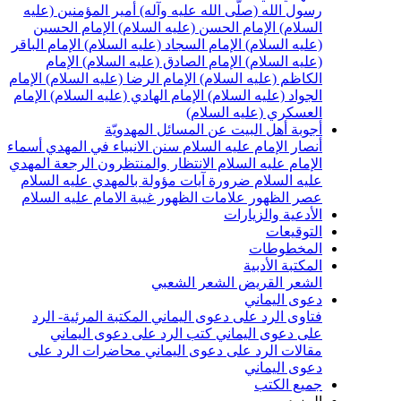
سول الله (صلّى الله عليه وآله)
أمير المؤمنين (عليه
لسلام)
الإمام الحسن (عليه السلام)
الإمام الحسين
عليه السلام)
الإمام السجاد (عليه السلام)
الإمام الباقر
عليه السلام)
الإمام الصادق (عليه السلام)
الإمام
لكاظم (عليه السلام)
الإمام الرضا (عليه السلام)
الإمام
لجواد (عليه السلام)
الإمام الهادي (عليه السلام)
الإمام
لعسكري (عليه السلام)
جوبة أهل البيت عن المسائل المهدويّة
نصار الإمام عليه السلام
سنن الانبياء في المهدي
أسماء
لإمام عليه السلام
الانتظار والمنتظرون
الرجعة
المهدي
ليه السلام ضرورة
آيات مؤولة بالمهدي عليه السلام
صر الظهور
علامات الظهور
غيبة الامام عليه السلام
لأدعية والزيارات
لتوقيعات
لمخطوطات
لمكتبة الأدبية
لشعر القريض
الشعر الشعبي
عوى اليماني
تاوى الرد على دعوى اليماني
المكتبة المرئية- الرد
لى دعوى اليماني
كتب الرد على دعوى اليماني
قالات الرد على دعوى اليماني
محاضرات الرد على
عوى اليماني
ميع الكتب