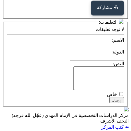
كة
ت:
يقات.
ت التخصصية في الإمام المهدي (عجّل الله فرجه)
ف
ز