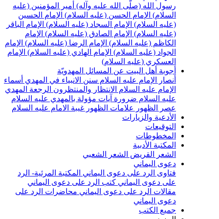
سول الله (صلّى الله عليه وآله)
أمير المؤمنين (عليه
لسلام)
الإمام الحسن (عليه السلام)
الإمام الحسين
عليه السلام)
الإمام السجاد (عليه السلام)
الإمام الباقر
عليه السلام)
الإمام الصادق (عليه السلام)
الإمام
لكاظم (عليه السلام)
الإمام الرضا (عليه السلام)
الإمام
لجواد (عليه السلام)
الإمام الهادي (عليه السلام)
الإمام
لعسكري (عليه السلام)
جوبة أهل البيت عن المسائل المهدويّة
نصار الإمام عليه السلام
سنن الانبياء في المهدي
أسماء
لإمام عليه السلام
الانتظار والمنتظرون
الرجعة
المهدي
ليه السلام ضرورة
آيات مؤولة بالمهدي عليه السلام
صر الظهور
علامات الظهور
غيبة الامام عليه السلام
لأدعية والزيارات
لتوقيعات
لمخطوطات
لمكتبة الأدبية
لشعر القريض
الشعر الشعبي
عوى اليماني
تاوى الرد على دعوى اليماني
المكتبة المرئية- الرد
لى دعوى اليماني
كتب الرد على دعوى اليماني
قالات الرد على دعوى اليماني
محاضرات الرد على
عوى اليماني
ميع الكتب