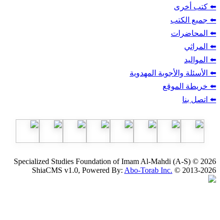
ب
أجوبة المهدوية
وقع
Specialized Studies Foundation of Imam Al-Mahdi
ShiaCMS v1.0, Powered By:
Abo-Torab Inc.