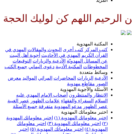
لمزيد
للهم كن لوليك الحجة بن الحسن ص
لمكتبة المهدوية
تب المركز
كتب أخرى
البحوث والمقالات
المهدي في
لقرآن الكريم
المهدي في الأحاديث
أجوبة أهل البيت
ن المسائل المهدويّة
الأدعية والزيارات
التوقيعات
لمخطوطات
المكتبة الأدبية
دعوى اليماني
جميع الكتب
سائط متعددة
لأدعية
الزيارات
المحاضرات
المراثي
المواليد
معرض
لصور
مقاطع مهدوية
لأسئلة والأجوبة المهدوية
لانتظار والمنتظرون
أصحاب الإمام المهدي عليه
لسلام
السفراء والفقهاء
علامات الظهور
عصر الغيبة
صر الظهور
مدعو المهدوية
متفرقة
جميع الأسئلة
ختبر معلوماتك المهدوية
ختبر معلوماتك المهدوية (١)
اختبر معلوماتك المهدوية
اختبر معلوماتك المهدوية (٣)
اختبر معلوماتك
لمهدوية (٤)
اختبر معلوماتك المهدوية (٥)
اختبر