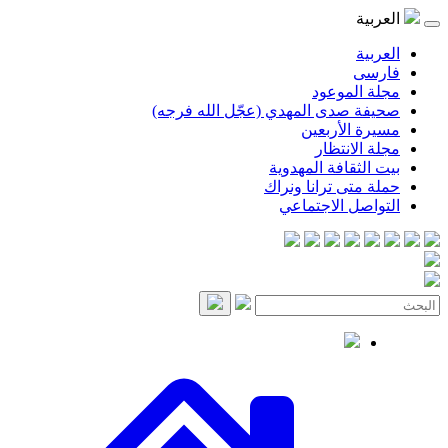
موعود
صدى المهدي (عجّل الله فرجه)
لأربعين
انتظار
قافة المهدوية
ى ترانا ونراك
 الاجتماعي