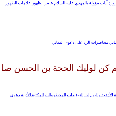
رورة
آيات مؤولة بالمهدي عليه السلام
عصر الظهور
علامات الظهور
ماني
محاضرات الرد على دعوى اليماني
 الحجة بن الحسن صلواتك عليه وع
ة
الأدعية والزيارات
التوقيعات
المخطوطات
المكتبة الأدبية
دعوى