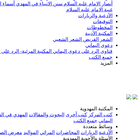
أنصار الإمام عليه السلام
سنن الانبياء في المهدي
أسماء ا
غيبة الامام عليه السلام
الأدعية والزيارات
التوقيعات
المخطوطات
المكتبة الأدبية
الشعر القريض
الشعر الشعبي
دعوى اليماني
فتاوى الرد على دعوى اليماني
المكتبة المرئية- الرد على
جميع الكتب
المزيد
بسم الل
المكتبة المهدوية
كتب المركز
كتب أخرى
البحوث والمقالات
المهدي في الق
اليماني
جميع الكتب
وسائط متعددة
الأدعية
الزيارات
المحاضرات
المراثي
المواليد
معرض الصو
الأسئلة والأجوبة المهدوية