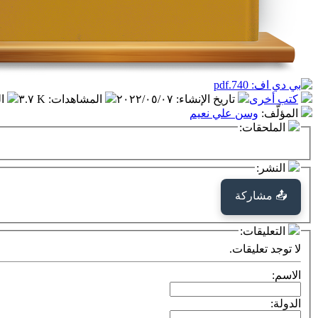
كتب أخرى
تاريخ الإنشاء
:
٢٠٢٢/٠٥/٠٧
المشاهدات
:
٣.٧ K
ا
المؤلّف
:
وسن علي نعيم
الملحقات:
النشر:
📤 مشاركة
التعليقات:
لا توجد تعليقات.
الاسم:
الدولة: