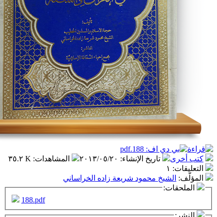
تاريخ الإنشاء
:
٢٠١٣/٠٥/٢٠
المشاهدات
:
٣٥.٢ K
١
شيخ محمود شريعة زاده الخراساني
ت:
188.pdf