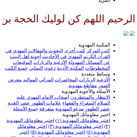
لمزيد
هم كن لوليك الحجة بن الحسن صلوا
لمكتبة المهدوية
تب المركز
كتب أخرى
البحوث والمقالات
المهدي في
لقرآن الكريم
المهدي في الأحاديث
أجوبة أهل البيت
ن المسائل المهدويّة
الأدعية والزيارات
التوقيعات
لمخطوطات
المكتبة الأدبية
دعوى اليماني
جميع الكتب
سائط متعددة
لأدعية
الزيارات
المحاضرات
المراثي
المواليد
معرض
لصور
مقاطع مهدوية
لأسئلة والأجوبة المهدوية
لانتظار والمنتظرون
أصحاب الإمام المهدي عليه
لسلام
السفراء والفقهاء
علامات الظهور
عصر الغيبة
صر الظهور
مدعو المهدوية
متفرقة
جميع الأسئلة
ختبر معلوماتك المهدوية
ختبر معلوماتك المهدوية (١)
اختبر معلوماتك المهدوية
اختبر معلوماتك المهدوية (٣)
اختبر معلوماتك
لمهدوية (٤)
اختبر معلوماتك المهدوية (٥)
اختبر