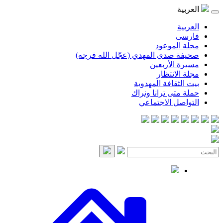
موعود
صدى المهدي (عجّل الله فرجه)
لأربعين
انتظار
قافة المهدوية
ى ترانا ونراك
 الاجتماعي