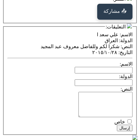
كة
ت:
 سعد ا
راق
ا لكم وللفاضل معروف عبد المجيد
٢٠١٥/١٠