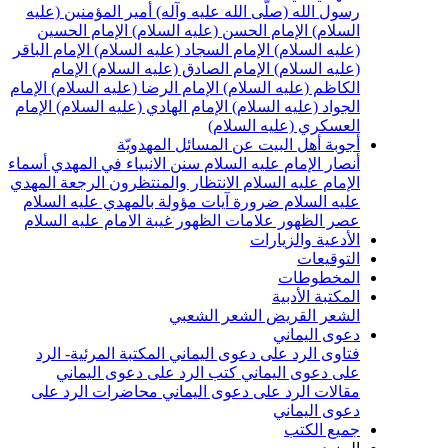
سول الله (صلّى الله عليه وآله)
أمير المؤمنين (عليه
لسلام)
الإمام الحسن (عليه السلام)
الإمام الحسين
عليه السلام)
الإمام السجاد (عليه السلام)
الإمام الباقر
عليه السلام)
الإمام الصادق (عليه السلام)
الإمام
لكاظم (عليه السلام)
الإمام الرضا (عليه السلام)
الإمام
لجواد (عليه السلام)
الإمام الهادي (عليه السلام)
الإمام
لعسكري (عليه السلام)
جوبة أهل البيت عن المسائل المهدويّة
نصار الإمام عليه السلام
سنن الانبياء في المهدي
أسماء
لإمام عليه السلام
الانتظار والمنتظرون
الرجعة
المهدي
ليه السلام ضرورة
آيات مؤولة بالمهدي عليه السلام
صر الظهور
علامات الظهور
غيبة الامام عليه السلام
لأدعية والزيارات
لتوقيعات
لمخطوطات
لمكتبة الأدبية
لشعر القريض
الشعر الشعبي
عوى اليماني
تاوى الرد على دعوى اليماني
المكتبة المرئية- الرد
لى دعوى اليماني
كتب الرد على دعوى اليماني
قالات الرد على دعوى اليماني
محاضرات الرد على
عوى اليماني
ميع الكتب