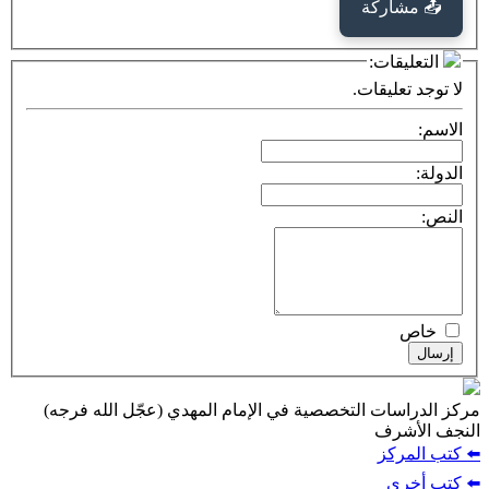
كة
ت:
يقات.
ت التخصصية في الإمام المهدي (عجّل الله فرجه)
ف
ز