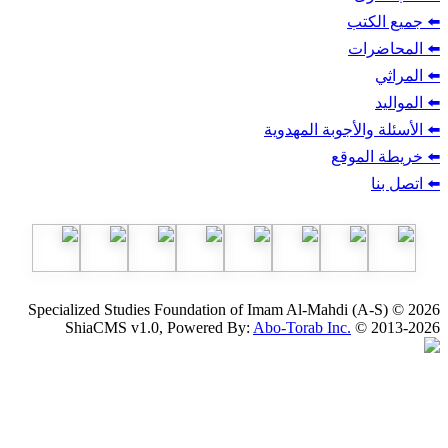
ب
أجوبة المهدوية
وقع
Specialized Studies Foundation of Imam Al-Mahdi
ShiaCMS v1.0, Powered By:
Abo-Torab Inc.