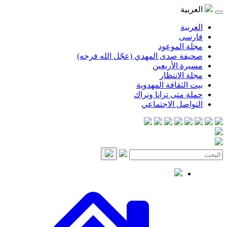
موعود
صدى المهدي (عجّل الله فرجه)
لأربعين
انتظار
قافة المهدوية
ى ترانا ونراك
 الاجتماعي