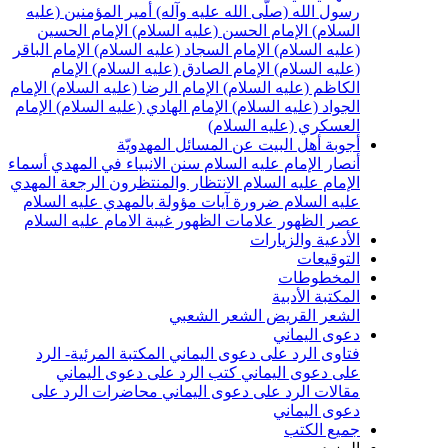
سول الله (صلّى الله عليه وآله)
أمير المؤمنين (عليه
لسلام)
الإمام الحسن (عليه السلام)
الإمام الحسين
عليه السلام)
الإمام السجاد (عليه السلام)
الإمام الباقر
عليه السلام)
الإمام الصادق (عليه السلام)
الإمام
لكاظم (عليه السلام)
الإمام الرضا (عليه السلام)
الإمام
لجواد (عليه السلام)
الإمام الهادي (عليه السلام)
الإمام
لعسكري (عليه السلام)
جوبة أهل البيت عن المسائل المهدويّة
نصار الإمام عليه السلام
سنن الانبياء في المهدي
أسماء
لإمام عليه السلام
الانتظار والمنتظرون
الرجعة
المهدي
ليه السلام ضرورة
آيات مؤولة بالمهدي عليه السلام
صر الظهور
علامات الظهور
غيبة الامام عليه السلام
لأدعية والزيارات
لتوقيعات
لمخطوطات
لمكتبة الأدبية
لشعر القريض
الشعر الشعبي
عوى اليماني
تاوى الرد على دعوى اليماني
المكتبة المرئية- الرد
لى دعوى اليماني
كتب الرد على دعوى اليماني
قالات الرد على دعوى اليماني
محاضرات الرد على
عوى اليماني
ميع الكتب