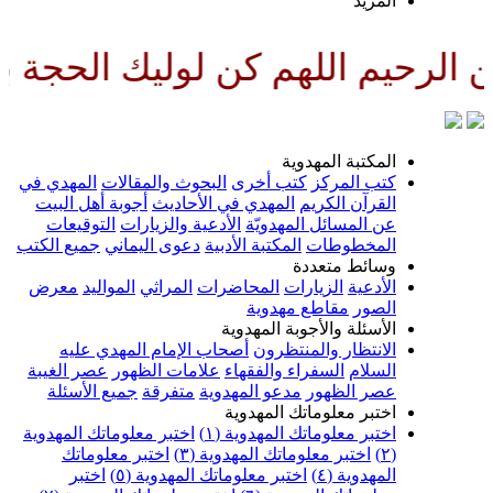
لمزيد
لهم كن لوليك الحجة بن الحسن صلو
لمكتبة المهدوية
تب المركز
كتب أخرى
البحوث والمقالات
المهدي في
لقرآن الكريم
المهدي في الأحاديث
أجوبة أهل البيت
ن المسائل المهدويّة
الأدعية والزيارات
التوقيعات
لمخطوطات
المكتبة الأدبية
دعوى اليماني
جميع الكتب
سائط متعددة
لأدعية
الزيارات
المحاضرات
المراثي
المواليد
معرض
لصور
مقاطع مهدوية
لأسئلة والأجوبة المهدوية
لانتظار والمنتظرون
أصحاب الإمام المهدي عليه
لسلام
السفراء والفقهاء
علامات الظهور
عصر الغيبة
صر الظهور
مدعو المهدوية
متفرقة
جميع الأسئلة
ختبر معلوماتك المهدوية
ختبر معلوماتك المهدوية (١)
اختبر معلوماتك المهدوية
اختبر معلوماتك المهدوية (٣)
اختبر معلوماتك
لمهدوية (٤)
اختبر معلوماتك المهدوية (٥)
اختبر