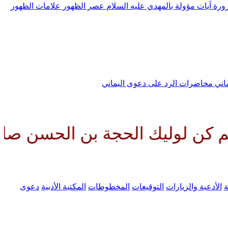
رورة
آيات مؤولة بالمهدي عليه السلام
عصر الظهور
علامات الظهور
ماني
محاضرات الرد على دعوى اليماني
ك الحجة بن الحسن صلواتك عليه وع
ة
الأدعية والزيارات
التوقيعات
المخطوطات
المكتبة الأدبية
دعوى