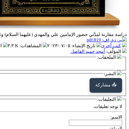
دراسة مقارنة لمدَّتي حضور الإمامين علي والمهدي (عليهما السلام) و
كتب أخرى
تاريخ الإنشاء
:
٢٠٢٣/٠٧/٠٥
المشاهدات
:
٣.٣ K
ا
المؤلّف
:
أمجد حميد الفاضل
الملحقات:
النشر:
📤 مشاركة
التعليقات:
لا توجد تعليقات.
الاسم:
الدولة: