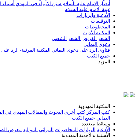
أنصار الإمام عليه السلام
سنن الانبياء في المهدي
أسماء ا
غيبة الامام عليه السلام
الأدعية والزيارات
التوقيعات
المخطوطات
المكتبة الأدبية
الشعر القريض
الشعر الشعبي
دعوى اليماني
فتاوى الرد على دعوى اليماني
المكتبة المرئية- الرد على
جميع الكتب
المزيد
بسم ال
المكتبة المهدوية
كتب المركز
كتب أخرى
البحوث والمقالات
المهدي في الق
اليماني
جميع الكتب
وسائط متعددة
الأدعية
الزيارات
المحاضرات
المراثي
المواليد
معرض الصو
الأسئلة والأجوبة المهدوية