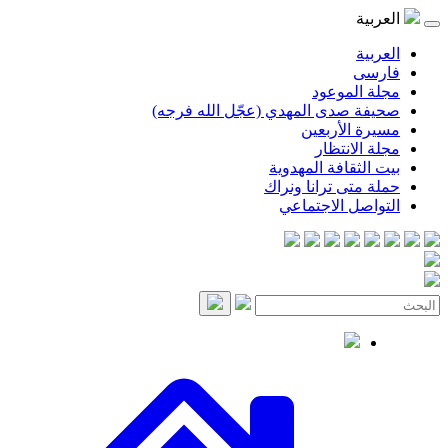
موعود
صدى المهدي (عجّل الله فرجه)
لأربعين
انتظار
قافة المهدوية
ى ترانا ونراك
 الاجتماعي