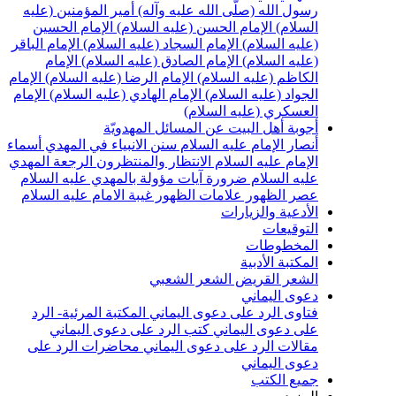
سول الله (صلّى الله عليه وآله)
أمير المؤمنين (عليه
لسلام)
الإمام الحسن (عليه السلام)
الإمام الحسين
عليه السلام)
الإمام السجاد (عليه السلام)
الإمام الباقر
عليه السلام)
الإمام الصادق (عليه السلام)
الإمام
لكاظم (عليه السلام)
الإمام الرضا (عليه السلام)
الإمام
لجواد (عليه السلام)
الإمام الهادي (عليه السلام)
الإمام
لعسكري (عليه السلام)
جوبة أهل البيت عن المسائل المهدويّة
نصار الإمام عليه السلام
سنن الانبياء في المهدي
أسماء
لإمام عليه السلام
الانتظار والمنتظرون
الرجعة
المهدي
ليه السلام ضرورة
آيات مؤولة بالمهدي عليه السلام
صر الظهور
علامات الظهور
غيبة الامام عليه السلام
لأدعية والزيارات
لتوقيعات
لمخطوطات
لمكتبة الأدبية
لشعر القريض
الشعر الشعبي
عوى اليماني
تاوى الرد على دعوى اليماني
المكتبة المرئية- الرد
لى دعوى اليماني
كتب الرد على دعوى اليماني
قالات الرد على دعوى اليماني
محاضرات الرد على
عوى اليماني
ميع الكتب