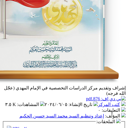
 مركز الدراسات التخصصية في الإمام المهدي (عجّل
ز
تاريخ الإنشاء
:
٢٠٢٤/٠٦/٠٥
المشاهدات
:
٣.٥ K
٠
داد وتنظيم السيد محمد السيد حسين الحكيم
ت: