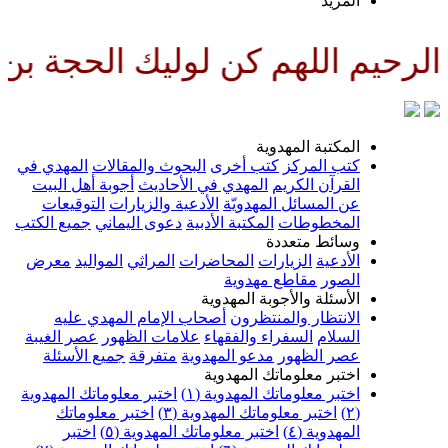
لمزيد
هم كن لوليك الحجة بن الحسن صلوا
لمكتبة المهدوية
تب المركز
كتب أخرى
البحوث والمقالات
المهدي في
لقرآن الكريم
المهدي في الأحاديث
أجوبة أهل البيت
ن المسائل المهدويّة
الأدعية والزيارات
التوقيعات
لمخطوطات
المكتبة الأدبية
دعوى اليماني
جميع الكتب
سائط متعددة
لأدعية
الزيارات
المحاضرات
المراثي
المواليد
معرض
لصور
مقاطع مهدوية
لأسئلة والأجوبة المهدوية
لانتظار والمنتظرون
أصحاب الإمام المهدي عليه
لسلام
السفراء والفقهاء
علامات الظهور
عصر الغيبة
صر الظهور
مدعو المهدوية
متفرقة
جميع الأسئلة
ختبر معلوماتك المهدوية
ختبر معلوماتك المهدوية (١)
اختبر معلوماتك المهدوية
اختبر معلوماتك المهدوية (٣)
اختبر معلوماتك
لمهدوية (٤)
اختبر معلوماتك المهدوية (٥)
اختبر