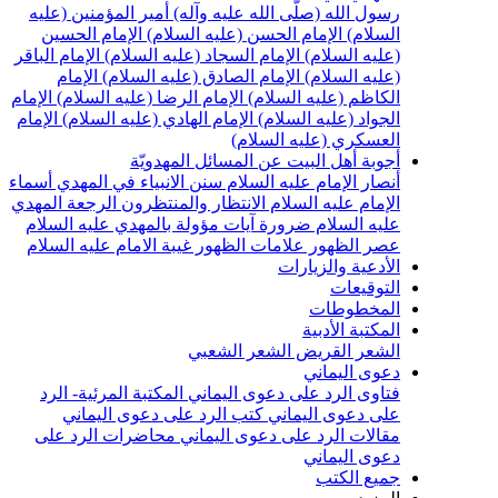
سول الله (صلّى الله عليه وآله)
أمير المؤمنين (عليه
لسلام)
الإمام الحسن (عليه السلام)
الإمام الحسين
عليه السلام)
الإمام السجاد (عليه السلام)
الإمام الباقر
عليه السلام)
الإمام الصادق (عليه السلام)
الإمام
لكاظم (عليه السلام)
الإمام الرضا (عليه السلام)
الإمام
لجواد (عليه السلام)
الإمام الهادي (عليه السلام)
الإمام
لعسكري (عليه السلام)
جوبة أهل البيت عن المسائل المهدويّة
نصار الإمام عليه السلام
سنن الانبياء في المهدي
أسماء
لإمام عليه السلام
الانتظار والمنتظرون
الرجعة
المهدي
ليه السلام ضرورة
آيات مؤولة بالمهدي عليه السلام
صر الظهور
علامات الظهور
غيبة الامام عليه السلام
لأدعية والزيارات
لتوقيعات
لمخطوطات
لمكتبة الأدبية
لشعر القريض
الشعر الشعبي
عوى اليماني
تاوى الرد على دعوى اليماني
المكتبة المرئية- الرد
لى دعوى اليماني
كتب الرد على دعوى اليماني
قالات الرد على دعوى اليماني
محاضرات الرد على
عوى اليماني
ميع الكتب