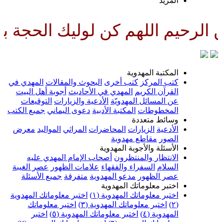
لمزيد
لهم كن لوليك الحجة بن الحسن صل
لمكتبة المهدوية
تب المركز
كتب أخرى
البحوث والمقالات
المهدي في
لقرآن الكريم
المهدي في الأحاديث
أجوبة أهل البيت
ن المسائل المهدويّة
الأدعية والزيارات
التوقيعات
لمخطوطات
المكتبة الأدبية
دعوى اليماني
جميع الكتب
سائط متعددة
لأدعية
الزيارات
المحاضرات
المراثي
المواليد
معرض
لصور
مقاطع مهدوية
لأسئلة والأجوبة المهدوية
لانتظار والمنتظرون
أصحاب الإمام المهدي عليه
لسلام
السفراء والفقهاء
علامات الظهور
عصر الغيبة
صر الظهور
مدعو المهدوية
متفرقة
جميع الأسئلة
ختبر معلوماتك المهدوية
ختبر معلوماتك المهدوية (١)
اختبر معلوماتك المهدوية
اختبر معلوماتك المهدوية (٣)
اختبر معلوماتك
لمهدوية (٤)
اختبر معلوماتك المهدوية (٥)
اختبر