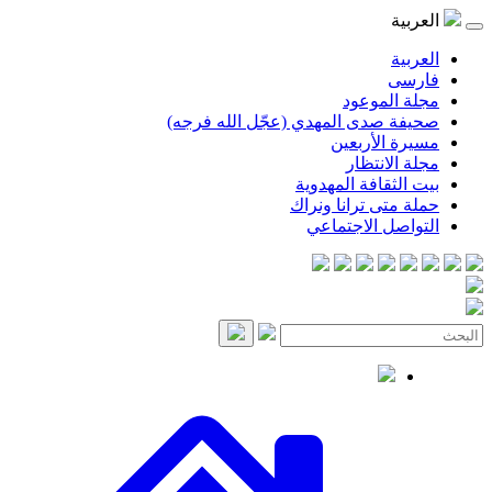
موعود
صدى المهدي (عجّل الله فرجه)
لأربعين
انتظار
قافة المهدوية
ى ترانا ونراك
 الاجتماعي