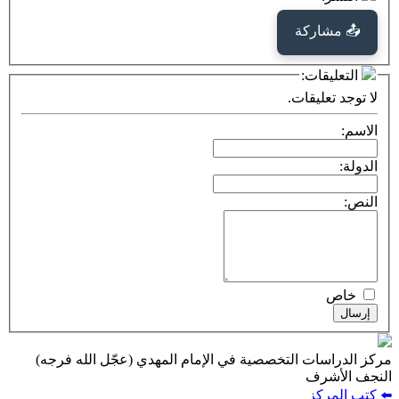
كة
ت:
يقات.
ت التخصصية في الإمام المهدي (عجّل الله فرجه)
ف
ز