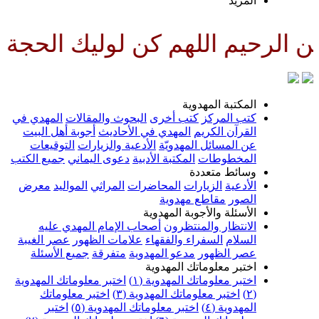
لمزيد
للهم كن لوليك الحجة بن الحسن ص
لمكتبة المهدوية
تب المركز
كتب أخرى
البحوث والمقالات
المهدي في
لقرآن الكريم
المهدي في الأحاديث
أجوبة أهل البيت
ن المسائل المهدويّة
الأدعية والزيارات
التوقيعات
لمخطوطات
المكتبة الأدبية
دعوى اليماني
جميع الكتب
سائط متعددة
لأدعية
الزيارات
المحاضرات
المراثي
المواليد
معرض
لصور
مقاطع مهدوية
لأسئلة والأجوبة المهدوية
لانتظار والمنتظرون
أصحاب الإمام المهدي عليه
لسلام
السفراء والفقهاء
علامات الظهور
عصر الغيبة
صر الظهور
مدعو المهدوية
متفرقة
جميع الأسئلة
ختبر معلوماتك المهدوية
ختبر معلوماتك المهدوية (١)
اختبر معلوماتك المهدوية
اختبر معلوماتك المهدوية (٣)
اختبر معلوماتك
لمهدوية (٤)
اختبر معلوماتك المهدوية (٥)
اختبر