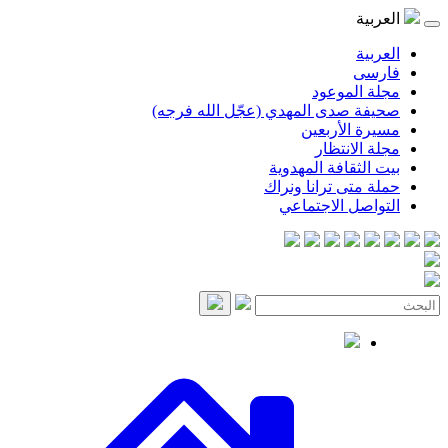
موعود
صدى المهدي (عجّل الله فرجه)
لأربعين
انتظار
قافة المهدوية
ى ترانا ونراك
 الاجتماعي