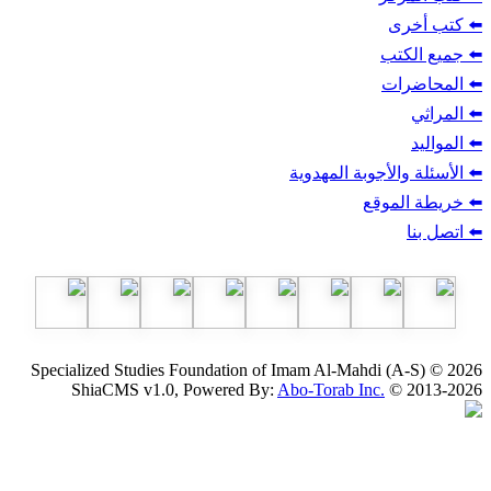
ب
أجوبة المهدوية
وقع
Specialized Studies Foundation of Imam Al-Mahdi
ShiaCMS v1.0, Powered By:
Abo-Torab Inc.