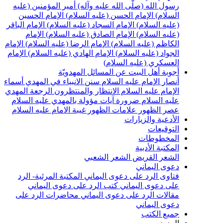
سول الله (صلّى الله عليه وآله)
أمير المؤمنين (عليه
لسلام)
الإمام الحسن (عليه السلام)
الإمام الحسين
عليه السلام)
الإمام السجاد (عليه السلام)
الإمام الباقر
عليه السلام)
الإمام الصادق (عليه السلام)
الإمام
لكاظم (عليه السلام)
الإمام الرضا (عليه السلام)
الإمام
لجواد (عليه السلام)
الإمام الهادي (عليه السلام)
الإمام
لعسكري (عليه السلام)
جوبة أهل البيت عن المسائل المهدويّة
نصار الإمام عليه السلام
سنن الانبياء في المهدي
أسماء
لإمام عليه السلام
الانتظار والمنتظرون
الرجعة
المهدي
ليه السلام ضرورة
آيات مؤولة بالمهدي عليه السلام
صر الظهور
علامات الظهور
غيبة الامام عليه السلام
لأدعية والزيارات
لتوقيعات
لمخطوطات
لمكتبة الأدبية
لشعر القريض
الشعر الشعبي
عوى اليماني
تاوى الرد على دعوى اليماني
المكتبة المرئية- الرد
لى دعوى اليماني
كتب الرد على دعوى اليماني
قالات الرد على دعوى اليماني
محاضرات الرد على
عوى اليماني
ميع الكتب