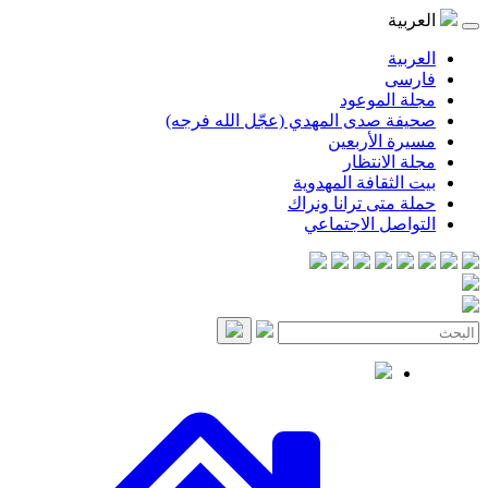
موعود
صدى المهدي (عجّل الله فرجه)
لأربعين
انتظار
قافة المهدوية
ى ترانا ونراك
 الاجتماعي