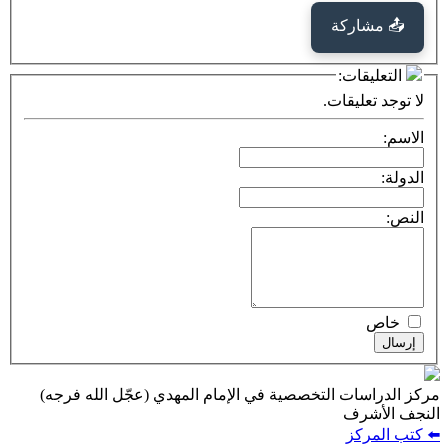
كة
ت:
يقات.
ت التخصصية في الإمام المهدي (عجّل الله فرجه)
ف
ز