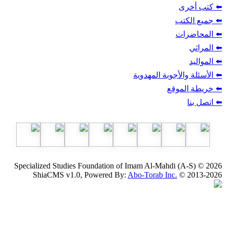
ب
أجوبة المهدوية
وقع
Specialized Studies Foundation of Imam Al-Mahdi
ShiaCMS v1.0, Powered By:
Abo-Torab Inc.