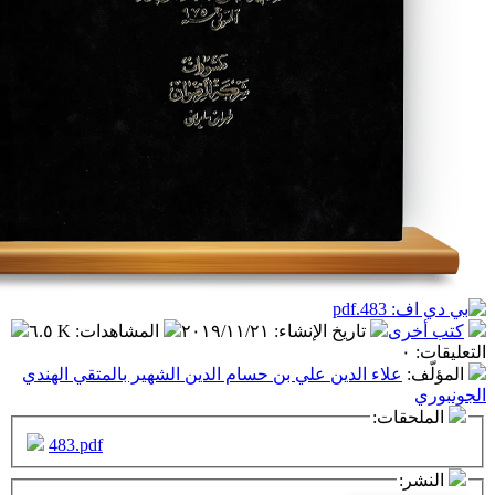
تاريخ الإنشاء
:
٢٠١٩/١١/٢١
المشاهدات
:
٦.٥ K
اء الدين علي بن حسام الدين الشهير بالمتقي الهندي
ت:
483.pdf