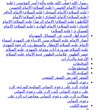
سول الله (صلّى الله عليه وآله)
أمير المؤمنين (عليه
لسلام)
الإمام الحسن (عليه السلام)
الإمام الحسين
عليه السلام)
الإمام السجاد (عليه السلام)
الإمام الباقر
عليه السلام)
الإمام الصادق (عليه السلام)
الإمام
لكاظم (عليه السلام)
الإمام الرضا (عليه السلام)
الإمام
لجواد (عليه السلام)
الإمام الهادي (عليه السلام)
الإمام
لعسكري (عليه السلام)
جوبة أهل البيت عن المسائل المهدويّة
نصار الإمام عليه السلام
سنن الانبياء في المهدي
أسماء
لإمام عليه السلام
الانتظار والمنتظرون
الرجعة
المهدي
ليه السلام ضرورة
آيات مؤولة بالمهدي عليه السلام
صر الظهور
علامات الظهور
غيبة الامام عليه السلام
لأدعية والزيارات
لتوقيعات
لمخطوطات
لمكتبة الأدبية
لشعر القريض
الشعر الشعبي
عوى اليماني
تاوى الرد على دعوى اليماني
المكتبة المرئية- الرد
لى دعوى اليماني
كتب الرد على دعوى اليماني
قالات الرد على دعوى اليماني
محاضرات الرد على
عوى اليماني
ميع الكتب