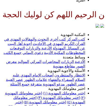
لمزيد
للهم كن لوليك الحجة بن الحسن ص
لمكتبة المهدوية
تب المركز
كتب أخرى
البحوث والمقالات
المهدي في
لقرآن الكريم
المهدي في الأحاديث
أجوبة أهل البيت
ن المسائل المهدويّة
الأدعية والزيارات
التوقيعات
لمخطوطات
المكتبة الأدبية
دعوى اليماني
جميع الكتب
سائط متعددة
لأدعية
الزيارات
المحاضرات
المراثي
المواليد
معرض
لصور
مقاطع مهدوية
لأسئلة والأجوبة المهدوية
لانتظار والمنتظرون
أصحاب الإمام المهدي عليه
لسلام
السفراء والفقهاء
علامات الظهور
عصر الغيبة
صر الظهور
مدعو المهدوية
متفرقة
جميع الأسئلة
ختبر معلوماتك المهدوية
ختبر معلوماتك المهدوية (١)
اختبر معلوماتك المهدوية
اختبر معلوماتك المهدوية (٣)
اختبر معلوماتك
لمهدوية (٤)
اختبر معلوماتك المهدوية (٥)
اختبر