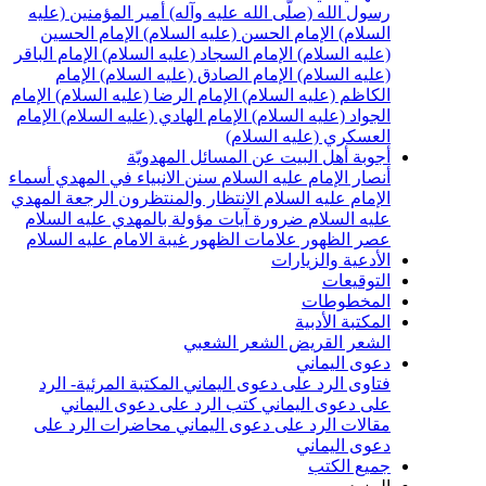
سول الله (صلّى الله عليه وآله)
أمير المؤمنين (عليه
لسلام)
الإمام الحسن (عليه السلام)
الإمام الحسين
عليه السلام)
الإمام السجاد (عليه السلام)
الإمام الباقر
عليه السلام)
الإمام الصادق (عليه السلام)
الإمام
لكاظم (عليه السلام)
الإمام الرضا (عليه السلام)
الإمام
لجواد (عليه السلام)
الإمام الهادي (عليه السلام)
الإمام
لعسكري (عليه السلام)
جوبة أهل البيت عن المسائل المهدويّة
نصار الإمام عليه السلام
سنن الانبياء في المهدي
أسماء
لإمام عليه السلام
الانتظار والمنتظرون
الرجعة
المهدي
ليه السلام ضرورة
آيات مؤولة بالمهدي عليه السلام
صر الظهور
علامات الظهور
غيبة الامام عليه السلام
لأدعية والزيارات
لتوقيعات
لمخطوطات
لمكتبة الأدبية
لشعر القريض
الشعر الشعبي
عوى اليماني
تاوى الرد على دعوى اليماني
المكتبة المرئية- الرد
لى دعوى اليماني
كتب الرد على دعوى اليماني
قالات الرد على دعوى اليماني
محاضرات الرد على
عوى اليماني
ميع الكتب