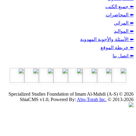
ب
أجوبة المهدوية
وقع
Specialized Studies Foundation of Imam Al-Mahdi
ShiaCMS v1.0, Powered By:
Abo-Torab Inc.