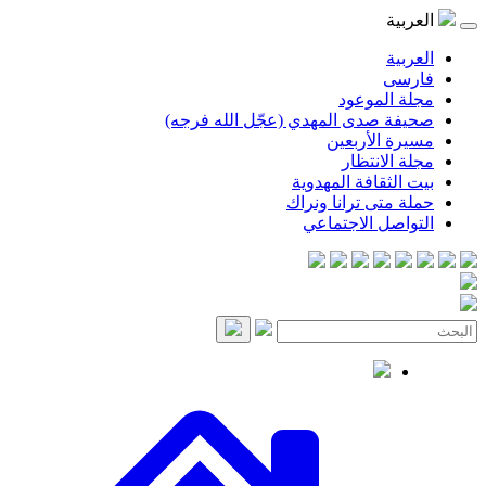
موعود
صدى المهدي (عجّل الله فرجه)
لأربعين
انتظار
قافة المهدوية
ى ترانا ونراك
 الاجتماعي