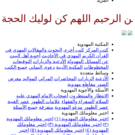
لمزيد
للهم كن لوليك الحجة بن الحسن ص
لمكتبة المهدوية
تب المركز
كتب أخرى
البحوث والمقالات
المهدي في
لقرآن الكريم
المهدي في الأحاديث
أجوبة أهل البيت
ن المسائل المهدويّة
الأدعية والزيارات
التوقيعات
لمخطوطات
المكتبة الأدبية
دعوى اليماني
جميع الكتب
سائط متعددة
لأدعية
الزيارات
المحاضرات
المراثي
المواليد
معرض
لصور
مقاطع مهدوية
لأسئلة والأجوبة المهدوية
لانتظار والمنتظرون
أصحاب الإمام المهدي عليه
لسلام
السفراء والفقهاء
علامات الظهور
عصر الغيبة
صر الظهور
مدعو المهدوية
متفرقة
جميع الأسئلة
ختبر معلوماتك المهدوية
ختبر معلوماتك المهدوية (١)
اختبر معلوماتك المهدوية
اختبر معلوماتك المهدوية (٣)
اختبر معلوماتك
لمهدوية (٤)
اختبر معلوماتك المهدوية (٥)
اختبر