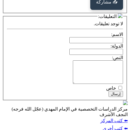
كة
ت:
يقات.
ت التخصصية في الإمام المهدي (عجّل الله فرجه)
ف
ز