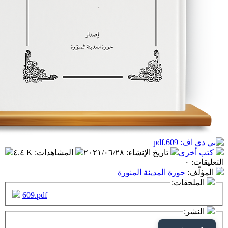
تاريخ الإنشاء
:
٢٠٢١/٠٦/٢٨
المشاهدات
:
٤.٤ K
زة المدينة المنورة
ت:
609.pdf