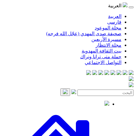
موعود
صدى المهدي (عجّل الله فرجه)
لأربعين
انتظار
قافة المهدوية
ى ترانا ونراك
 الاجتماعي