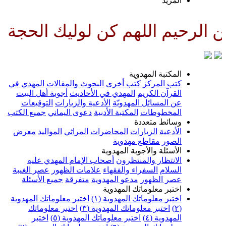
لمزيد
للهم كن لوليك الحجة بن الحسن صل
لمكتبة المهدوية
تب المركز
كتب أخرى
البحوث والمقالات
المهدي في
لقرآن الكريم
المهدي في الأحاديث
أجوبة أهل البيت
ن المسائل المهدويّة
الأدعية والزيارات
التوقيعات
لمخطوطات
المكتبة الأدبية
دعوى اليماني
جميع الكتب
سائط متعددة
لأدعية
الزيارات
المحاضرات
المراثي
المواليد
معرض
لصور
مقاطع مهدوية
لأسئلة والأجوبة المهدوية
لانتظار والمنتظرون
أصحاب الإمام المهدي عليه
لسلام
السفراء والفقهاء
علامات الظهور
عصر الغيبة
صر الظهور
مدعو المهدوية
متفرقة
جميع الأسئلة
ختبر معلوماتك المهدوية
ختبر معلوماتك المهدوية (١)
اختبر معلوماتك المهدوية
اختبر معلوماتك المهدوية (٣)
اختبر معلوماتك
لمهدوية (٤)
اختبر معلوماتك المهدوية (٥)
اختبر