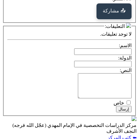
كة
ت:
يقات.
ت التخصصية في الإمام المهدي (عجّل الله فرجه)
ف
ز