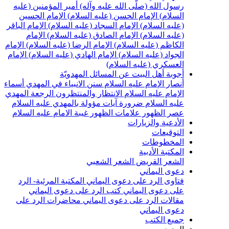
سول الله (صلّى الله عليه وآله)
أمير المؤمنين (عليه
لسلام)
الإمام الحسن (عليه السلام)
الإمام الحسين
عليه السلام)
الإمام السجاد (عليه السلام)
الإمام الباقر
عليه السلام)
الإمام الصادق (عليه السلام)
الإمام
لكاظم (عليه السلام)
الإمام الرضا (عليه السلام)
الإمام
لجواد (عليه السلام)
الإمام الهادي (عليه السلام)
الإمام
لعسكري (عليه السلام)
جوبة أهل البيت عن المسائل المهدويّة
نصار الإمام عليه السلام
سنن الانبياء في المهدي
أسماء
لإمام عليه السلام
الانتظار والمنتظرون
الرجعة
المهدي
ليه السلام ضرورة
آيات مؤولة بالمهدي عليه السلام
صر الظهور
علامات الظهور
غيبة الامام عليه السلام
لأدعية والزيارات
لتوقيعات
لمخطوطات
لمكتبة الأدبية
لشعر القريض
الشعر الشعبي
عوى اليماني
تاوى الرد على دعوى اليماني
المكتبة المرئية- الرد
لى دعوى اليماني
كتب الرد على دعوى اليماني
قالات الرد على دعوى اليماني
محاضرات الرد على
عوى اليماني
ميع الكتب