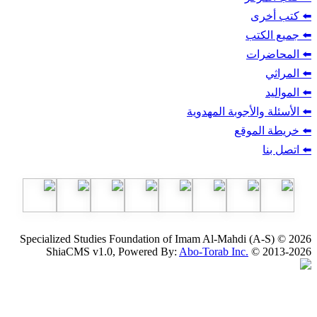
ب
أجوبة المهدوية
وقع
Specialized Studies Foundation of Imam Al-Mahdi
ShiaCMS v1.0, Powered By:
Abo-Torab Inc.