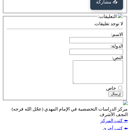
كة
ت:
يقات.
ت التخصصية في الإمام المهدي (عجّل الله فرجه)
ف
ز