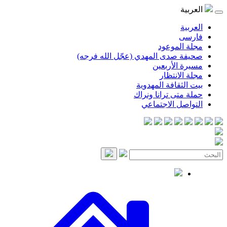
موعود
صدى المهدي (عجّل الله فرجه)
لأربعين
انتظار
قافة المهدوية
ى ترانا ونراك
 الاجتماعي