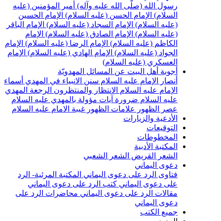
سول الله (صلّى الله عليه وآله)
أمير المؤمنين (عليه
لسلام)
الإمام الحسن (عليه السلام)
الإمام الحسين
عليه السلام)
الإمام السجاد (عليه السلام)
الإمام الباقر
عليه السلام)
الإمام الصادق (عليه السلام)
الإمام
لكاظم (عليه السلام)
الإمام الرضا (عليه السلام)
الإمام
لجواد (عليه السلام)
الإمام الهادي (عليه السلام)
الإمام
لعسكري (عليه السلام)
جوبة أهل البيت عن المسائل المهدويّة
نصار الإمام عليه السلام
سنن الانبياء في المهدي
أسماء
لإمام عليه السلام
الانتظار والمنتظرون
الرجعة
المهدي
ليه السلام ضرورة
آيات مؤولة بالمهدي عليه السلام
صر الظهور
علامات الظهور
غيبة الامام عليه السلام
لأدعية والزيارات
لتوقيعات
لمخطوطات
لمكتبة الأدبية
لشعر القريض
الشعر الشعبي
عوى اليماني
تاوى الرد على دعوى اليماني
المكتبة المرئية- الرد
لى دعوى اليماني
كتب الرد على دعوى اليماني
قالات الرد على دعوى اليماني
محاضرات الرد على
عوى اليماني
ميع الكتب