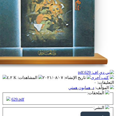
تاريخ الإنشاء
:
٢٠٢١/٠٨/٠٧
المشاهدات
:
٤.٢ K
 همايون همتي
ت:
629.pdf