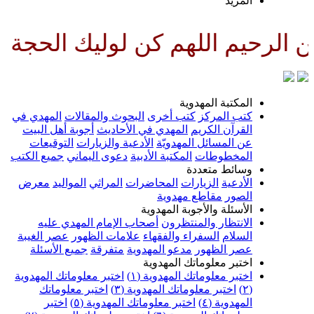
لمزيد
لهم كن لوليك الحجة بن الحسن صل
لمكتبة المهدوية
تب المركز
كتب أخرى
البحوث والمقالات
المهدي في
لقرآن الكريم
المهدي في الأحاديث
أجوبة أهل البيت
ن المسائل المهدويّة
الأدعية والزيارات
التوقيعات
لمخطوطات
المكتبة الأدبية
دعوى اليماني
جميع الكتب
سائط متعددة
لأدعية
الزيارات
المحاضرات
المراثي
المواليد
معرض
لصور
مقاطع مهدوية
لأسئلة والأجوبة المهدوية
لانتظار والمنتظرون
أصحاب الإمام المهدي عليه
لسلام
السفراء والفقهاء
علامات الظهور
عصر الغيبة
صر الظهور
مدعو المهدوية
متفرقة
جميع الأسئلة
ختبر معلوماتك المهدوية
ختبر معلوماتك المهدوية (١)
اختبر معلوماتك المهدوية
اختبر معلوماتك المهدوية (٣)
اختبر معلوماتك
لمهدوية (٤)
اختبر معلوماتك المهدوية (٥)
اختبر