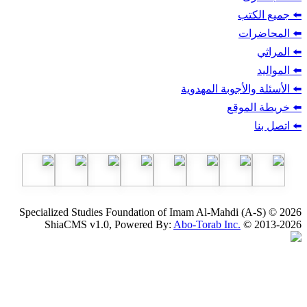
ب
أجوبة المهدوية
وقع
Specialized Studies Foundation of Imam Al-Mahdi
ShiaCMS v1.0, Powered By:
Abo-Torab Inc.