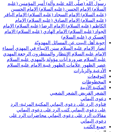
سول الله (صلّى الله عليه وآله)
أمير المؤمنين (عليه
لسلام)
الإمام الحسن (عليه السلام)
الإمام الحسين
عليه السلام)
الإمام السجاد (عليه السلام)
الإمام الباقر
عليه السلام)
الإمام الصادق (عليه السلام)
الإمام
لكاظم (عليه السلام)
الإمام الرضا (عليه السلام)
الإمام
لجواد (عليه السلام)
الإمام الهادي (عليه السلام)
الإمام
لعسكري (عليه السلام)
جوبة أهل البيت عن المسائل المهدويّة
نصار الإمام عليه السلام
سنن الانبياء في المهدي
أسماء
لإمام عليه السلام
الانتظار والمنتظرون
الرجعة
المهدي
ليه السلام ضرورة
آيات مؤولة بالمهدي عليه السلام
صر الظهور
علامات الظهور
غيبة الامام عليه السلام
لأدعية والزيارات
لتوقيعات
لمخطوطات
لمكتبة الأدبية
لشعر القريض
الشعر الشعبي
عوى اليماني
تاوى الرد على دعوى اليماني
المكتبة المرئية- الرد
لى دعوى اليماني
كتب الرد على دعوى اليماني
قالات الرد على دعوى اليماني
محاضرات الرد على
عوى اليماني
ميع الكتب