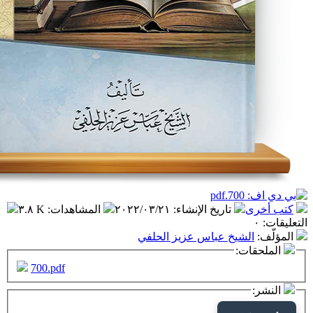
تاريخ الإنشاء
:
٢٠٢٢/٠٣/٢١
المشاهدات
:
٣.٨ K
شيخ عباس عزيز الحلفي
ت:
700.pdf