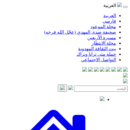
موعود
صدى المهدي (عجّل الله فرجه)
لأربعين
انتظار
قافة المهدوية
ى ترانا ونراك
 الاجتماعي