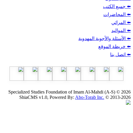
ب
أجوبة المهدوية
وقع
Specialized Studies Foundation of Imam Al-Mahdi
ShiaCMS v1.0, Powered By:
Abo-Torab Inc.