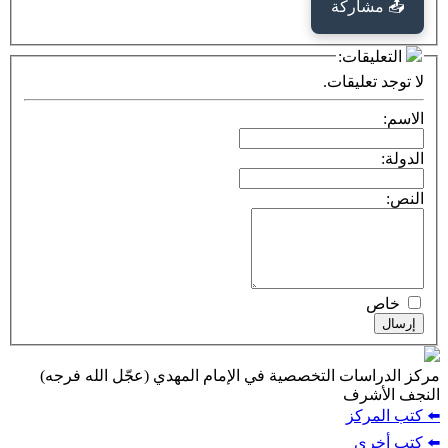
كة
ت:
يقات.
ت التخصصية في الإمام المهدي (عجّل الله فرجه)
ف
ز