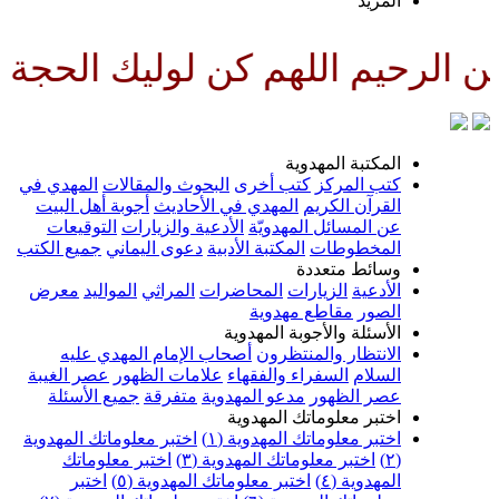
لمزيد
للهم كن لوليك الحجة بن الحسن ص
لمكتبة المهدوية
تب المركز
كتب أخرى
البحوث والمقالات
المهدي في
لقرآن الكريم
المهدي في الأحاديث
أجوبة أهل البيت
ن المسائل المهدويّة
الأدعية والزيارات
التوقيعات
لمخطوطات
المكتبة الأدبية
دعوى اليماني
جميع الكتب
سائط متعددة
لأدعية
الزيارات
المحاضرات
المراثي
المواليد
معرض
لصور
مقاطع مهدوية
لأسئلة والأجوبة المهدوية
لانتظار والمنتظرون
أصحاب الإمام المهدي عليه
لسلام
السفراء والفقهاء
علامات الظهور
عصر الغيبة
صر الظهور
مدعو المهدوية
متفرقة
جميع الأسئلة
ختبر معلوماتك المهدوية
ختبر معلوماتك المهدوية (١)
اختبر معلوماتك المهدوية
اختبر معلوماتك المهدوية (٣)
اختبر معلوماتك
لمهدوية (٤)
اختبر معلوماتك المهدوية (٥)
اختبر