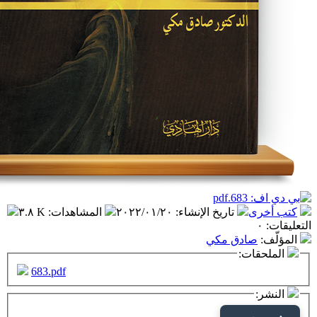
تاريخ الإنشاء
:
٢٠٢٢/٠١/٢٠
المشاهدات
:
٣.٨ K
ادق مكي
ت:
683.pdf