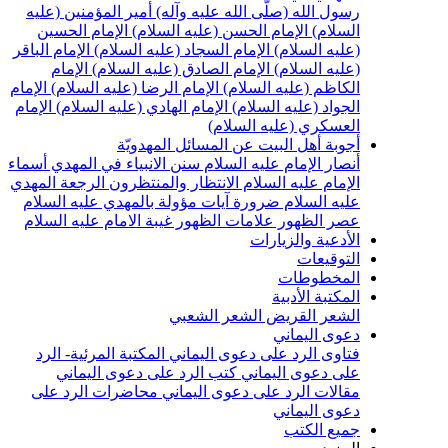
سول الله (صلّى الله عليه وآله)
أمير المؤمنين (عليه
لسلام)
الإمام الحسن (عليه السلام)
الإمام الحسين
عليه السلام)
الإمام السجاد (عليه السلام)
الإمام الباقر
عليه السلام)
الإمام الصادق (عليه السلام)
الإمام
لكاظم (عليه السلام)
الإمام الرضا (عليه السلام)
الإمام
لجواد (عليه السلام)
الإمام الهادي (عليه السلام)
الإمام
لعسكري (عليه السلام)
جوبة أهل البيت عن المسائل المهدويّة
نصار الإمام عليه السلام
سنن الانبياء في المهدي
أسماء
لإمام عليه السلام
الانتظار والمنتظرون
الرجعة
المهدي
ليه السلام ضرورة
آيات مؤولة بالمهدي عليه السلام
صر الظهور
علامات الظهور
غيبة الامام عليه السلام
لأدعية والزيارات
لتوقيعات
لمخطوطات
لمكتبة الأدبية
لشعر القريض
الشعر الشعبي
عوى اليماني
تاوى الرد على دعوى اليماني
المكتبة المرئية- الرد
لى دعوى اليماني
كتب الرد على دعوى اليماني
قالات الرد على دعوى اليماني
محاضرات الرد على
عوى اليماني
ميع الكتب