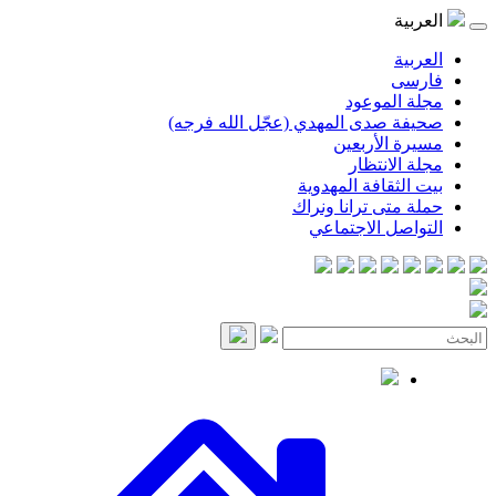
موعود
صدى المهدي (عجّل الله فرجه)
لأربعين
انتظار
قافة المهدوية
ى ترانا ونراك
 الاجتماعي