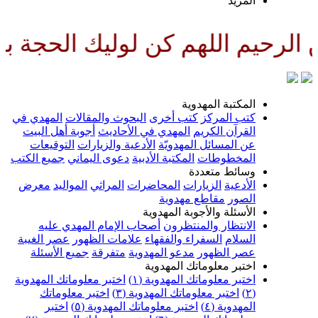
لمزيد
هم كن لوليك الحجة بن الحسن صلو
لمكتبة المهدوية
تب المركز
كتب أخرى
البحوث والمقالات
المهدي في
لقرآن الكريم
المهدي في الأحاديث
أجوبة أهل البيت
ن المسائل المهدويّة
الأدعية والزيارات
التوقيعات
لمخطوطات
المكتبة الأدبية
دعوى اليماني
جميع الكتب
سائط متعددة
لأدعية
الزيارات
المحاضرات
المراثي
المواليد
معرض
لصور
مقاطع مهدوية
لأسئلة والأجوبة المهدوية
لانتظار والمنتظرون
أصحاب الإمام المهدي عليه
لسلام
السفراء والفقهاء
علامات الظهور
عصر الغيبة
صر الظهور
مدعو المهدوية
متفرقة
جميع الأسئلة
ختبر معلوماتك المهدوية
ختبر معلوماتك المهدوية (١)
اختبر معلوماتك المهدوية
اختبر معلوماتك المهدوية (٣)
اختبر معلوماتك
لمهدوية (٤)
اختبر معلوماتك المهدوية (٥)
اختبر