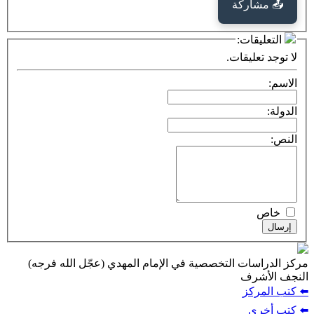
كة
ت:
يقات.
ت التخصصية في الإمام المهدي (عجّل الله فرجه)
ف
ز