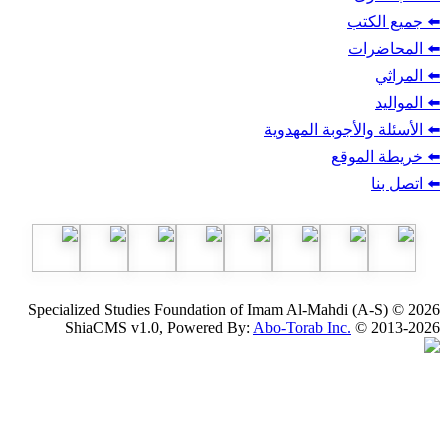
ب
أجوبة المهدوية
وقع
Specialized Studies Foundation of Imam Al-Mahdi
ShiaCMS v1.0, Powered By:
Abo-Torab Inc.