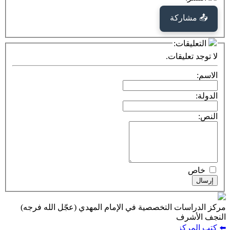
كة
ت:
يقات.
ت التخصصية في الإمام المهدي (عجّل الله فرجه)
ف
ز