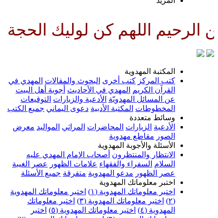
لمزيد
لهم كن لوليك الحجة بن الحسن صل
لمكتبة المهدوية
تب المركز
كتب أخرى
البحوث والمقالات
المهدي في
لقرآن الكريم
المهدي في الأحاديث
أجوبة أهل البيت
ن المسائل المهدويّة
الأدعية والزيارات
التوقيعات
لمخطوطات
المكتبة الأدبية
دعوى اليماني
جميع الكتب
سائط متعددة
لأدعية
الزيارات
المحاضرات
المراثي
المواليد
معرض
لصور
مقاطع مهدوية
لأسئلة والأجوبة المهدوية
لانتظار والمنتظرون
أصحاب الإمام المهدي عليه
لسلام
السفراء والفقهاء
علامات الظهور
عصر الغيبة
صر الظهور
مدعو المهدوية
متفرقة
جميع الأسئلة
ختبر معلوماتك المهدوية
ختبر معلوماتك المهدوية (١)
اختبر معلوماتك المهدوية
اختبر معلوماتك المهدوية (٣)
اختبر معلوماتك
لمهدوية (٤)
اختبر معلوماتك المهدوية (٥)
اختبر