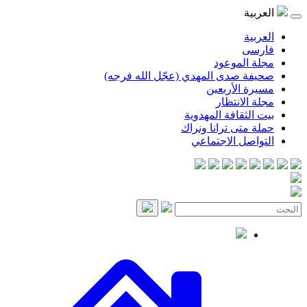
موعود
صدى المهدي (عجّل الله فرجه)
لأربعين
انتظار
قافة المهدوية
ى ترانا ونراك
 الاجتماعي