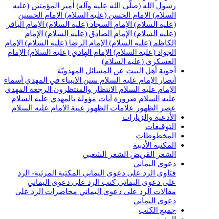
سول الله (صلّى الله عليه وآله)
أمير المؤمنين (عليه
لسلام)
الإمام الحسن (عليه السلام)
الإمام الحسين
عليه السلام)
الإمام السجاد (عليه السلام)
الإمام الباقر
عليه السلام)
الإمام الصادق (عليه السلام)
الإمام
لكاظم (عليه السلام)
الإمام الرضا (عليه السلام)
الإمام
لجواد (عليه السلام)
الإمام الهادي (عليه السلام)
الإمام
لعسكري (عليه السلام)
جوبة أهل البيت عن المسائل المهدويّة
نصار الإمام عليه السلام
سنن الانبياء في المهدي
أسماء
لإمام عليه السلام
الانتظار والمنتظرون
الرجعة
المهدي
ليه السلام ضرورة
آيات مؤولة بالمهدي عليه السلام
صر الظهور
علامات الظهور
غيبة الامام عليه السلام
لأدعية والزيارات
لتوقيعات
لمخطوطات
لمكتبة الأدبية
لشعر القريض
الشعر الشعبي
عوى اليماني
تاوى الرد على دعوى اليماني
المكتبة المرئية- الرد
لى دعوى اليماني
كتب الرد على دعوى اليماني
قالات الرد على دعوى اليماني
محاضرات الرد على
عوى اليماني
ميع الكتب