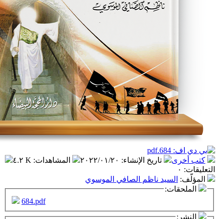
تاريخ الإنشاء
:
٢٠٢٢/٠١/٢٠
المشاهدات
:
٤.٢ K
سيد ناظم الصافي الموسوي
ت:
684.pdf