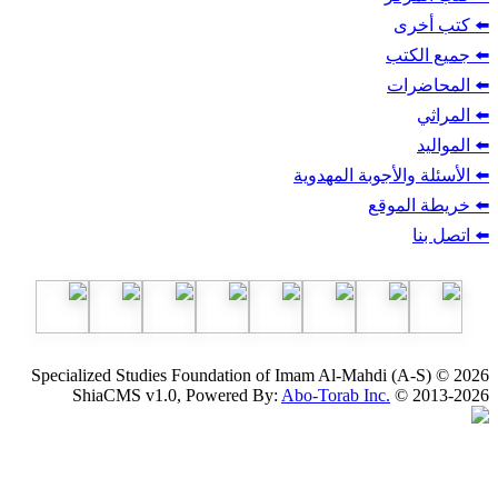
ب
أجوبة المهدوية
وقع
Specialized Studies Foundation of Imam Al-Mahdi
ShiaCMS v1.0, Powered By:
Abo-Torab Inc.