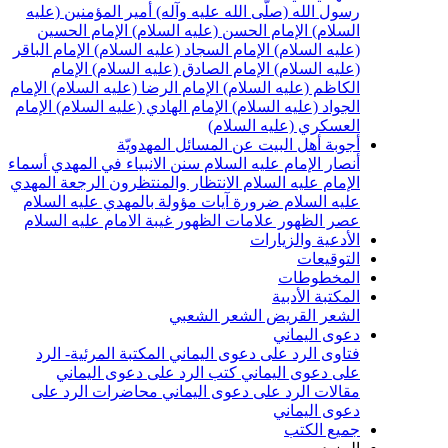
سول الله (صلّى الله عليه وآله)
أمير المؤمنين (عليه
لسلام)
الإمام الحسن (عليه السلام)
الإمام الحسين
عليه السلام)
الإمام السجاد (عليه السلام)
الإمام الباقر
عليه السلام)
الإمام الصادق (عليه السلام)
الإمام
لكاظم (عليه السلام)
الإمام الرضا (عليه السلام)
الإمام
لجواد (عليه السلام)
الإمام الهادي (عليه السلام)
الإمام
لعسكري (عليه السلام)
جوبة أهل البيت عن المسائل المهدويّة
نصار الإمام عليه السلام
سنن الانبياء في المهدي
أسماء
لإمام عليه السلام
الانتظار والمنتظرون
الرجعة
المهدي
ليه السلام ضرورة
آيات مؤولة بالمهدي عليه السلام
صر الظهور
علامات الظهور
غيبة الامام عليه السلام
لأدعية والزيارات
لتوقيعات
لمخطوطات
لمكتبة الأدبية
لشعر القريض
الشعر الشعبي
عوى اليماني
تاوى الرد على دعوى اليماني
المكتبة المرئية- الرد
لى دعوى اليماني
كتب الرد على دعوى اليماني
قالات الرد على دعوى اليماني
محاضرات الرد على
عوى اليماني
ميع الكتب