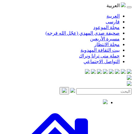
موعود
صدى المهدي (عجّل الله فرجه)
لأربعين
انتظار
قافة المهدوية
ى ترانا ونراك
 الاجتماعي