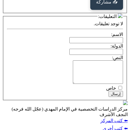
كة
ت:
يقات.
ت التخصصية في الإمام المهدي (عجّل الله فرجه)
ف
ز