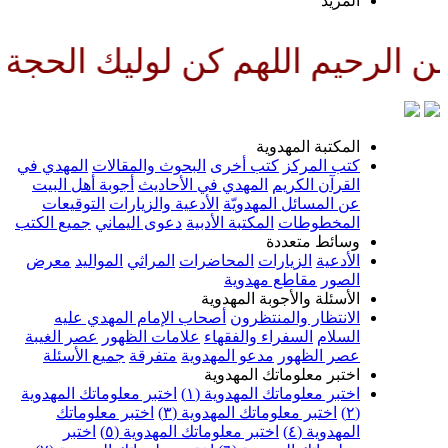
لمزيد
للهم كن لوليك الحجة بن الحسن ص
لمكتبة المهدوية
تب المركز
كتب أخرى
البحوث والمقالات
المهدي في
لقرآن الكريم
المهدي في الأحاديث
أجوبة أهل البيت
ن المسائل المهدويّة
الأدعية والزيارات
التوقيعات
لمخطوطات
المكتبة الأدبية
دعوى اليماني
جميع الكتب
سائط متعددة
لأدعية
الزيارات
المحاضرات
المراثي
المواليد
معرض
لصور
مقاطع مهدوية
لأسئلة والأجوبة المهدوية
لانتظار والمنتظرون
أصحاب الإمام المهدي عليه
لسلام
السفراء والفقهاء
علامات الظهور
عصر الغيبة
صر الظهور
مدعو المهدوية
متفرقة
جميع الأسئلة
ختبر معلوماتك المهدوية
ختبر معلوماتك المهدوية (١)
اختبر معلوماتك المهدوية
اختبر معلوماتك المهدوية (٣)
اختبر معلوماتك
لمهدوية (٤)
اختبر معلوماتك المهدوية (٥)
اختبر