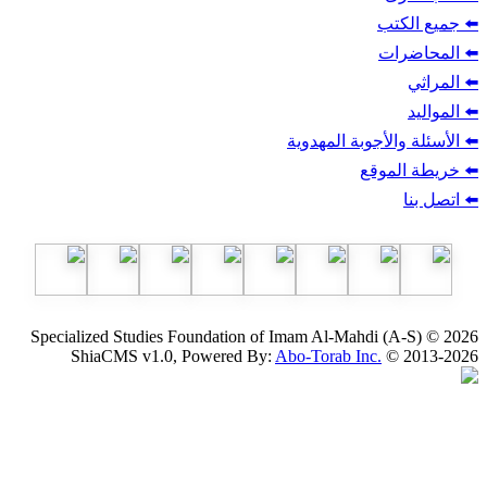
ب
أجوبة المهدوية
وقع
Specialized Studies Foundation of Imam Al-Mahdi
ShiaCMS v1.0, Powered By:
Abo-Torab Inc.