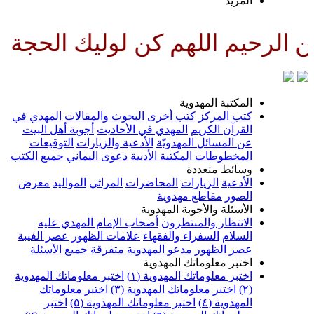
لمزيد
للهم كن لوليك الحجة بن الحسن ص
لمكتبة المهدوية
تب المركز
كتب أخرى
البحوث والمقالات
المهدي في
لقرآن الكريم
المهدي في الأحاديث
أجوبة أهل البيت
ن المسائل المهدويّة
الأدعية والزيارات
التوقيعات
لمخطوطات
المكتبة الأدبية
دعوى اليماني
جميع الكتب
سائط متعددة
لأدعية
الزيارات
المحاضرات
المراثي
المواليد
معرض
لصور
مقاطع مهدوية
لأسئلة والأجوبة المهدوية
لانتظار والمنتظرون
أصحاب الإمام المهدي عليه
لسلام
السفراء والفقهاء
علامات الظهور
عصر الغيبة
صر الظهور
مدعو المهدوية
متفرقة
جميع الأسئلة
ختبر معلوماتك المهدوية
ختبر معلوماتك المهدوية (١)
اختبر معلوماتك المهدوية
اختبر معلوماتك المهدوية (٣)
اختبر معلوماتك
لمهدوية (٤)
اختبر معلوماتك المهدوية (٥)
اختبر