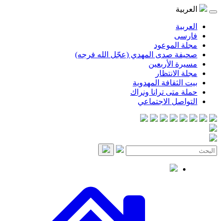
موعود
صدى المهدي (عجّل الله فرجه)
لأربعين
انتظار
قافة المهدوية
ى ترانا ونراك
 الاجتماعي