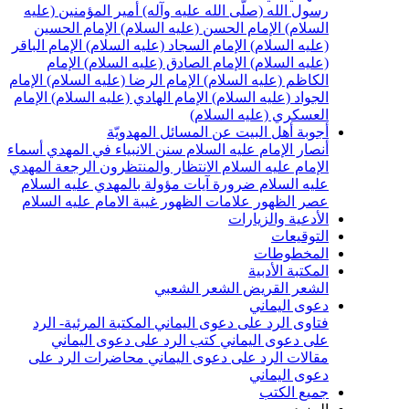
سول الله (صلّى الله عليه وآله)
أمير المؤمنين (عليه
لسلام)
الإمام الحسن (عليه السلام)
الإمام الحسين
عليه السلام)
الإمام السجاد (عليه السلام)
الإمام الباقر
عليه السلام)
الإمام الصادق (عليه السلام)
الإمام
لكاظم (عليه السلام)
الإمام الرضا (عليه السلام)
الإمام
لجواد (عليه السلام)
الإمام الهادي (عليه السلام)
الإمام
لعسكري (عليه السلام)
جوبة أهل البيت عن المسائل المهدويّة
نصار الإمام عليه السلام
سنن الانبياء في المهدي
أسماء
لإمام عليه السلام
الانتظار والمنتظرون
الرجعة
المهدي
ليه السلام ضرورة
آيات مؤولة بالمهدي عليه السلام
صر الظهور
علامات الظهور
غيبة الامام عليه السلام
لأدعية والزيارات
لتوقيعات
لمخطوطات
لمكتبة الأدبية
لشعر القريض
الشعر الشعبي
عوى اليماني
تاوى الرد على دعوى اليماني
المكتبة المرئية- الرد
لى دعوى اليماني
كتب الرد على دعوى اليماني
قالات الرد على دعوى اليماني
محاضرات الرد على
عوى اليماني
ميع الكتب