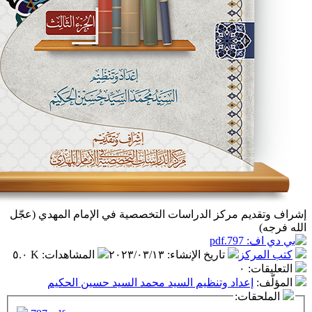
 مركز الدراسات التخصصية في الإمام المهدي (عجّل
ز
تاريخ الإنشاء
:
٢٠٢٣/٠٣/١٣
المشاهدات
:
٥.٠ K
٠
داد وتنظيم السيد محمد السيد حسين الحكيم
ت: