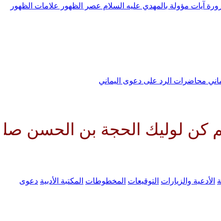
رورة
آيات مؤولة بالمهدي عليه السلام
عصر الظهور
علامات الظهور
ماني
محاضرات الرد على دعوى اليماني
 الحجة بن الحسن صلواتك عليه وع
ة
الأدعية والزيارات
التوقيعات
المخطوطات
المكتبة الأدبية
دعوى