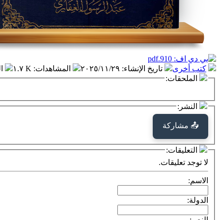
كتب أخرى
تاريخ الإنشاء
:
٢٠٢٥/١١/٢٩
المشاهدات
:
١.٧ K
ا
الملحقات:
النشر:
📤 مشاركة
التعليقات:
لا توجد تعليقات.
الاسم:
الدولة:
النص: