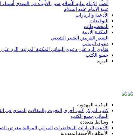
أنصار الإمام عليه السلام
سنن الانبياء في المهدي
أسماء ا
غيبة الامام عليه السلام
الأدعية والزيارات
التوقيعات
المخطوطات
المكتبة الأدبية
الشعر القريض
الشعر الشعبي
دعوى اليماني
فتاوى الرد على دعوى اليماني
المكتبة المرئية- الرد على
جميع الكتب
المزيد
بسم الل
المكتبة المهدوية
كتب المركز
كتب أخرى
البحوث والمقالات
المهدي في الق
اليماني
جميع الكتب
وسائط متعددة
الأدعية
الزيارات
المحاضرات
المراثي
المواليد
معرض الصو
الأسئلة والأجوبة المهدوية