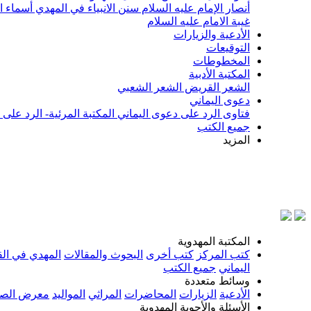
أنصار الإمام عليه السلام
سنن الانبياء في المهدي
أسماء ا
غيبة الامام عليه السلام
الأدعية والزيارات
التوقيعات
المخطوطات
المكتبة الأدبية
الشعر القريض
الشعر الشعبي
دعوى اليماني
فتاوى الرد على دعوى اليماني
المكتبة المرئية- الرد على
جميع الكتب
المزيد
بسم ا
المكتبة المهدوية
كتب المركز
كتب أخرى
البحوث والمقالات
المهدي في الق
اليماني
جميع الكتب
وسائط متعددة
الأدعية
الزيارات
المحاضرات
المراثي
المواليد
معرض الصو
الأسئلة والأجوبة المهدوية