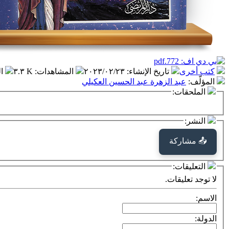
كتب أخرى
تاريخ الإنشاء
:
٢٠٢٣/٠٢/٢٣
المشاهدات
:
٣.٣ K
ا
المؤلّف
:
عبد الزهرة عبد الحسين العكيلي
الملحقات:
النشر:
📤 مشاركة
التعليقات:
لا توجد تعليقات.
الاسم:
الدولة: