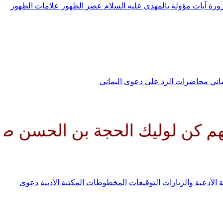
رورة
آيات مؤولة بالمهدي عليه السلام
عصر الظهور
علامات الظهور
ماني
محاضرات الرد على دعوى اليماني
ك الحجة بن الحسن صلواتك عليه و
ة
الأدعية والزيارات
التوقيعات
المخطوطات
المكتبة الأدبية
دعوى