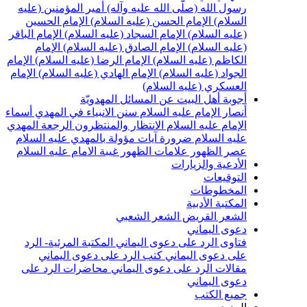
سول الله (صلّى الله عليه وآله)
أمير المؤمنين (عليه
لسلام)
الإمام الحسن (عليه السلام)
الإمام الحسين
عليه السلام)
الإمام السجاد (عليه السلام)
الإمام الباقر
عليه السلام)
الإمام الصادق (عليه السلام)
الإمام
لكاظم (عليه السلام)
الإمام الرضا (عليه السلام)
الإمام
لجواد (عليه السلام)
الإمام الهادي (عليه السلام)
الإمام
لعسكري (عليه السلام)
جوبة أهل البيت عن المسائل المهدويّة
نصار الإمام عليه السلام
سنن الانبياء في المهدي
أسماء
لإمام عليه السلام
الانتظار والمنتظرون
الرجعة
المهدي
ليه السلام ضرورة
آيات مؤولة بالمهدي عليه السلام
صر الظهور
علامات الظهور
غيبة الامام عليه السلام
لأدعية والزيارات
لتوقيعات
لمخطوطات
لمكتبة الأدبية
لشعر القريض
الشعر الشعبي
عوى اليماني
تاوى الرد على دعوى اليماني
المكتبة المرئية- الرد
لى دعوى اليماني
كتب الرد على دعوى اليماني
قالات الرد على دعوى اليماني
محاضرات الرد على
عوى اليماني
ميع الكتب