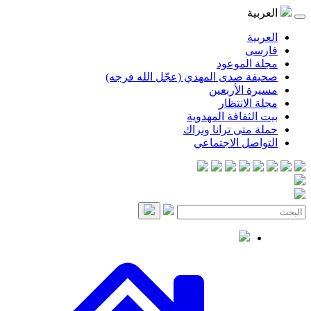
موعود
صدى المهدي (عجّل الله فرجه)
لأربعين
انتظار
قافة المهدوية
ى ترانا ونراك
 الاجتماعي