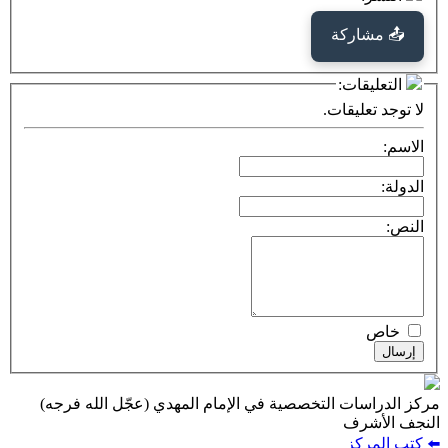
كة
ت:
يقات.
ت التخصصية في الإمام المهدي (عجّل الله فرجه)
ف
ز