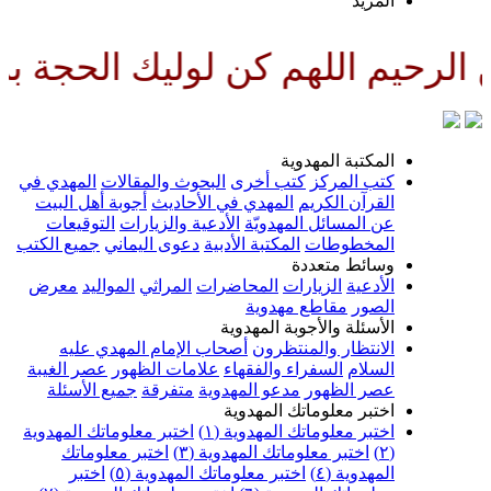
لمزيد
هم كن لوليك الحجة بن الحسن صلو
لمكتبة المهدوية
تب المركز
كتب أخرى
البحوث والمقالات
المهدي في
لقرآن الكريم
المهدي في الأحاديث
أجوبة أهل البيت
ن المسائل المهدويّة
الأدعية والزيارات
التوقيعات
لمخطوطات
المكتبة الأدبية
دعوى اليماني
جميع الكتب
سائط متعددة
لأدعية
الزيارات
المحاضرات
المراثي
المواليد
معرض
لصور
مقاطع مهدوية
لأسئلة والأجوبة المهدوية
لانتظار والمنتظرون
أصحاب الإمام المهدي عليه
لسلام
السفراء والفقهاء
علامات الظهور
عصر الغيبة
صر الظهور
مدعو المهدوية
متفرقة
جميع الأسئلة
ختبر معلوماتك المهدوية
ختبر معلوماتك المهدوية (١)
اختبر معلوماتك المهدوية
اختبر معلوماتك المهدوية (٣)
اختبر معلوماتك
لمهدوية (٤)
اختبر معلوماتك المهدوية (٥)
اختبر