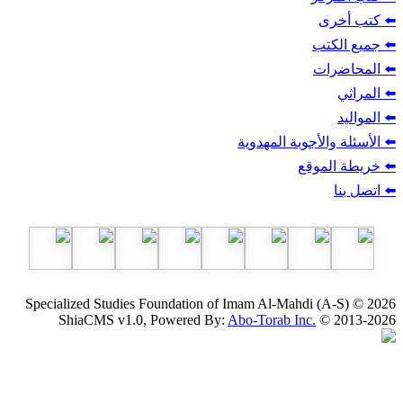
ب
أجوبة المهدوية
وقع
Specialized Studies Foundation of Imam Al-Mahdi
ShiaCMS v1.0, Powered By:
Abo-Torab Inc.