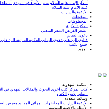
أنصار الإمام عليه السلام
سنن الانبياء في المهدي
أسماء ا
غيبة الامام عليه السلام
الأدعية والزيارات
التوقيعات
المخطوطات
المكتبة الأدبية
الشعر القريض
الشعر الشعبي
دعوى اليماني
فتاوى الرد على دعوى اليماني
المكتبة المرئية- الرد على
جميع الكتب
المزيد
بسم الله
المكتبة المهدوية
كتب المركز
كتب أخرى
البحوث والمقالات
المهدي في الق
اليماني
جميع الكتب
وسائط متعددة
الأدعية
الزيارات
المحاضرات
المراثي
المواليد
معرض الصو
الأسئلة والأجوبة المهدوية