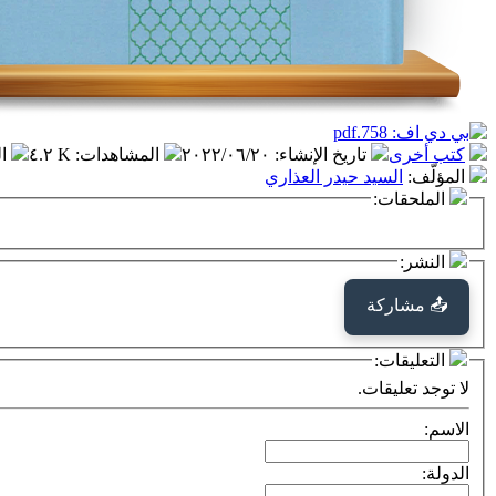
كتب أخرى
تاريخ الإنشاء
:
٢٠٢٢/٠٦/٢٠
المشاهدات
:
٤.٢ K
ا
المؤلّف
:
السيد حيدر العذاري
الملحقات:
النشر:
📤 مشاركة
التعليقات:
لا توجد تعليقات.
الاسم:
الدولة: