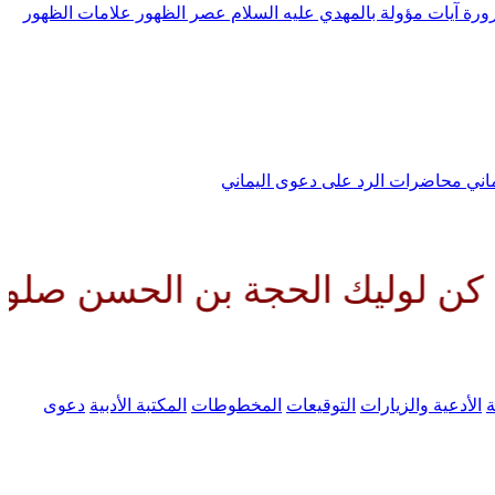
رورة
آيات مؤولة بالمهدي عليه السلام
عصر الظهور
علامات الظهور
ماني
محاضرات الرد على دعوى اليماني
الحجة بن الحسن صلواتك عليه وعلى
ة
الأدعية والزيارات
التوقيعات
المخطوطات
المكتبة الأدبية
دعوى