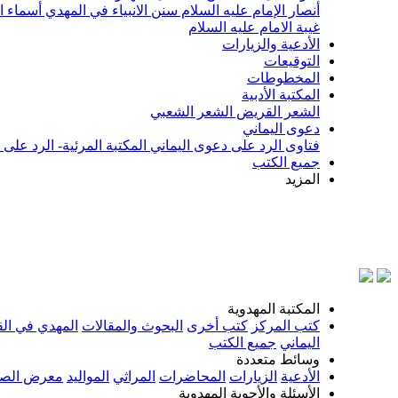
أنصار الإمام عليه السلام
سنن الانبياء في المهدي
أسماء ا
غيبة الامام عليه السلام
الأدعية والزيارات
التوقيعات
المخطوطات
المكتبة الأدبية
الشعر القريض
الشعر الشعبي
دعوى اليماني
فتاوى الرد على دعوى اليماني
المكتبة المرئية- الرد على
جميع الكتب
المزيد
بسم ال
المكتبة المهدوية
كتب المركز
كتب أخرى
البحوث والمقالات
المهدي في الق
اليماني
جميع الكتب
وسائط متعددة
الأدعية
الزيارات
المحاضرات
المراثي
المواليد
معرض الصو
الأسئلة والأجوبة المهدوية