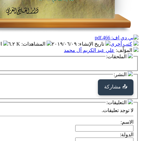
كتب أخرى
تاريخ الإنشاء
:
٢٠١٩/٠٦/٠٩
المشاهدات
:
٦.٢ K
ا
المؤلّف
:
علي عبد الكريم آل محمد
الملحقات:
النشر:
📤 مشاركة
التعليقات:
لا توجد تعليقات.
الاسم:
الدولة: