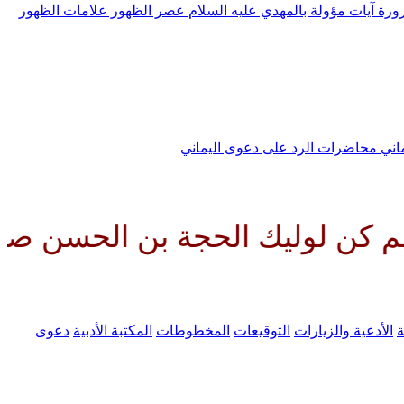
رورة
آيات مؤولة بالمهدي عليه السلام
عصر الظهور
علامات الظهور
ماني
محاضرات الرد على دعوى اليماني
ك الحجة بن الحسن صلواتك عليه و
ة
الأدعية والزيارات
التوقيعات
المخطوطات
المكتبة الأدبية
دعوى