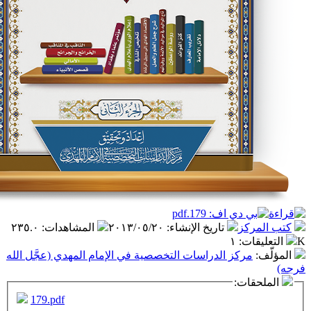
ز
تاريخ الإنشاء
:
٢٠١٣/٠٥/٢٠
المشاهدات
:
٢٣٥.٠
ت
:
١
كز الدراسات التخصصية في الإمام المهدي (عجَّل الله
ت:
179.pdf