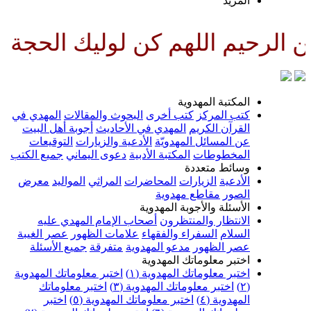
لمزيد
للهم كن لوليك الحجة بن الحسن صل
لمكتبة المهدوية
تب المركز
كتب أخرى
البحوث والمقالات
المهدي في
لقرآن الكريم
المهدي في الأحاديث
أجوبة أهل البيت
ن المسائل المهدويّة
الأدعية والزيارات
التوقيعات
لمخطوطات
المكتبة الأدبية
دعوى اليماني
جميع الكتب
سائط متعددة
لأدعية
الزيارات
المحاضرات
المراثي
المواليد
معرض
لصور
مقاطع مهدوية
لأسئلة والأجوبة المهدوية
لانتظار والمنتظرون
أصحاب الإمام المهدي عليه
لسلام
السفراء والفقهاء
علامات الظهور
عصر الغيبة
صر الظهور
مدعو المهدوية
متفرقة
جميع الأسئلة
ختبر معلوماتك المهدوية
ختبر معلوماتك المهدوية (١)
اختبر معلوماتك المهدوية
اختبر معلوماتك المهدوية (٣)
اختبر معلوماتك
لمهدوية (٤)
اختبر معلوماتك المهدوية (٥)
اختبر