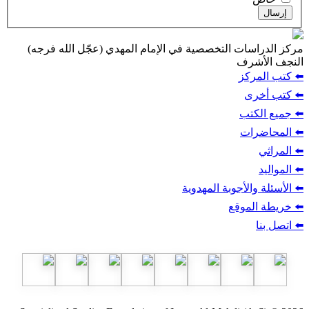
ت التخصصية في الإمام المهدي (عجّل الله فرجه)
ف
ز
ب
أجوبة المهدوية
وقع