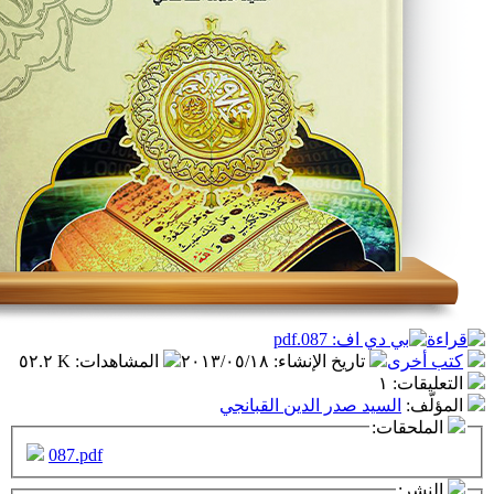
تاريخ الإنشاء
:
٢٠١٣/٠٥/١٨
المشاهدات
:
٥٢.٢ K
١
سيد صدر الدين القبانجي
ت:
087.pdf