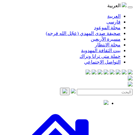
موعود
صدى المهدي (عجّل الله فرجه)
لأربعين
انتظار
قافة المهدوية
ى ترانا ونراك
 الاجتماعي