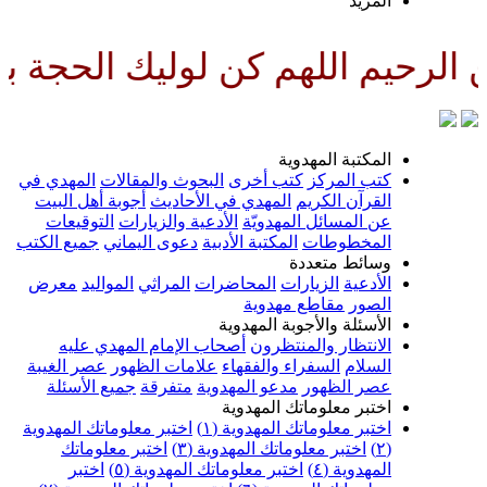
لمزيد
لهم كن لوليك الحجة بن الحسن صل
لمكتبة المهدوية
تب المركز
كتب أخرى
البحوث والمقالات
المهدي في
لقرآن الكريم
المهدي في الأحاديث
أجوبة أهل البيت
ن المسائل المهدويّة
الأدعية والزيارات
التوقيعات
لمخطوطات
المكتبة الأدبية
دعوى اليماني
جميع الكتب
سائط متعددة
لأدعية
الزيارات
المحاضرات
المراثي
المواليد
معرض
لصور
مقاطع مهدوية
لأسئلة والأجوبة المهدوية
لانتظار والمنتظرون
أصحاب الإمام المهدي عليه
لسلام
السفراء والفقهاء
علامات الظهور
عصر الغيبة
صر الظهور
مدعو المهدوية
متفرقة
جميع الأسئلة
ختبر معلوماتك المهدوية
ختبر معلوماتك المهدوية (١)
اختبر معلوماتك المهدوية
اختبر معلوماتك المهدوية (٣)
اختبر معلوماتك
لمهدوية (٤)
اختبر معلوماتك المهدوية (٥)
اختبر