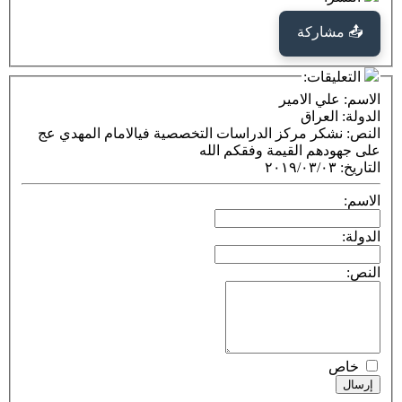
كة
ت:
الامير
راق
ر مركز الدراسات التخصصية فيالامام المهدي عج
 القيمة وفقكم الله
٢٠١٩/٠٣