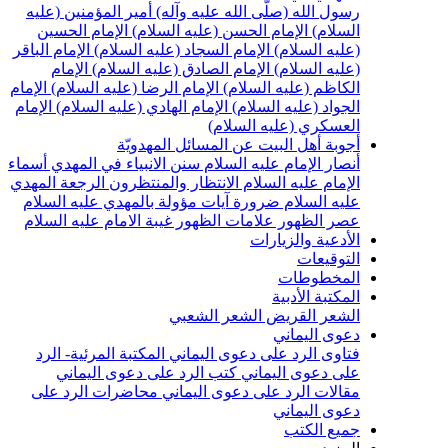
سول الله (صلّى الله عليه وآله)
أمير المؤمنين (عليه
لسلام)
الإمام الحسن (عليه السلام)
الإمام الحسين
عليه السلام)
الإمام السجاد (عليه السلام)
الإمام الباقر
عليه السلام)
الإمام الصادق (عليه السلام)
الإمام
لكاظم (عليه السلام)
الإمام الرضا (عليه السلام)
الإمام
لجواد (عليه السلام)
الإمام الهادي (عليه السلام)
الإمام
لعسكري (عليه السلام)
جوبة أهل البيت عن المسائل المهدويّة
نصار الإمام عليه السلام
سنن الانبياء في المهدي
أسماء
لإمام عليه السلام
الانتظار والمنتظرون
الرجعة
المهدي
ليه السلام ضرورة
آيات مؤولة بالمهدي عليه السلام
صر الظهور
علامات الظهور
غيبة الامام عليه السلام
لأدعية والزيارات
لتوقيعات
لمخطوطات
لمكتبة الأدبية
لشعر القريض
الشعر الشعبي
عوى اليماني
تاوى الرد على دعوى اليماني
المكتبة المرئية- الرد
لى دعوى اليماني
كتب الرد على دعوى اليماني
قالات الرد على دعوى اليماني
محاضرات الرد على
عوى اليماني
ميع الكتب