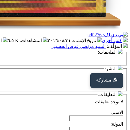
كتب أخرى
تاريخ الإنشاء
:
٢٠١٦/٠٨/٣١
المشاهدات
:
٦.٥ K
ا
المؤلّف
:
السيد مرتضى فياض الحسيني
الملحقات:
النشر:
📤 مشاركة
التعليقات:
لا توجد تعليقات.
الاسم:
الدولة: