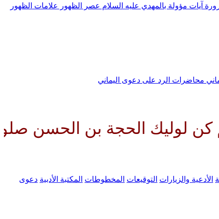
رورة
آيات مؤولة بالمهدي عليه السلام
عصر الظهور
علامات الظهور
ماني
محاضرات الرد على دعوى اليماني
الحجة بن الحسن صلواتك عليه وعل
ة
الأدعية والزيارات
التوقيعات
المخطوطات
المكتبة الأدبية
دعوى