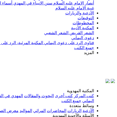
أنصار الإمام عليه السلام
سنن الانبياء في المهدي
أسماء ا
غيبة الامام عليه السلام
الأدعية والزيارات
التوقيعات
المخطوطات
المكتبة الأدبية
الشعر القريض
الشعر الشعبي
دعوى اليماني
فتاوى الرد على دعوى اليماني
المكتبة المرئية- الرد على
جميع الكتب
المزيد
بسم الل
المكتبة المهدوية
كتب المركز
كتب أخرى
البحوث والمقالات
المهدي في الق
اليماني
جميع الكتب
وسائط متعددة
الأدعية
الزيارات
المحاضرات
المراثي
المواليد
معرض الصو
الأسئلة والأجوبة المهدوية