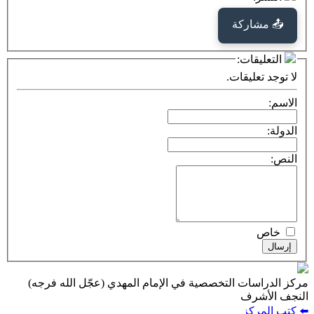
كة
ت:
يقات.
ت التخصصية في الإمام المهدي (عجّل الله فرجه)
ف
ز