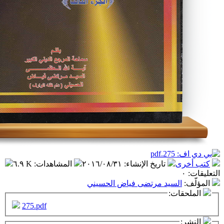
تاريخ الإنشاء
:
٢٠١٦/٠٨/٣١
المشاهدات
:
٦.٩ K
سيد مرتضى فياض الحسيني
ت:
275.pdf