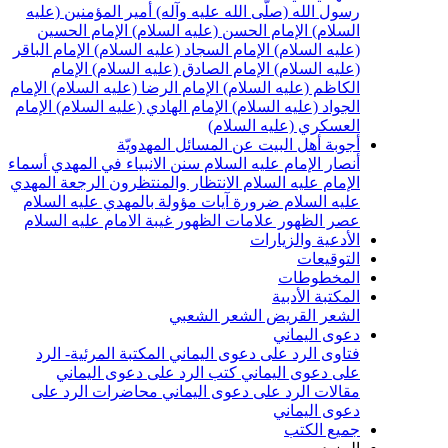
سول الله (صلّى الله عليه وآله)
أمير المؤمنين (عليه
لسلام)
الإمام الحسن (عليه السلام)
الإمام الحسين
عليه السلام)
الإمام السجاد (عليه السلام)
الإمام الباقر
عليه السلام)
الإمام الصادق (عليه السلام)
الإمام
لكاظم (عليه السلام)
الإمام الرضا (عليه السلام)
الإمام
لجواد (عليه السلام)
الإمام الهادي (عليه السلام)
الإمام
لعسكري (عليه السلام)
جوبة أهل البيت عن المسائل المهدويّة
نصار الإمام عليه السلام
سنن الانبياء في المهدي
أسماء
لإمام عليه السلام
الانتظار والمنتظرون
الرجعة
المهدي
ليه السلام ضرورة
آيات مؤولة بالمهدي عليه السلام
صر الظهور
علامات الظهور
غيبة الامام عليه السلام
لأدعية والزيارات
لتوقيعات
لمخطوطات
لمكتبة الأدبية
لشعر القريض
الشعر الشعبي
عوى اليماني
تاوى الرد على دعوى اليماني
المكتبة المرئية- الرد
لى دعوى اليماني
كتب الرد على دعوى اليماني
قالات الرد على دعوى اليماني
محاضرات الرد على
عوى اليماني
ميع الكتب