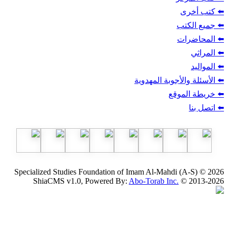
ب
أجوبة المهدوية
وقع
Specialized Studies Foundation of Imam Al-Mahdi
ShiaCMS v1.0, Powered By:
Abo-Torab Inc.