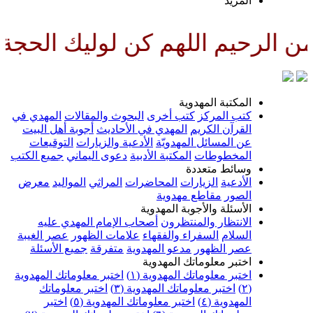
لمزيد
اللهم كن لوليك الحجة بن الحسن ص
لمكتبة المهدوية
تب المركز
كتب أخرى
البحوث والمقالات
المهدي في
لقرآن الكريم
المهدي في الأحاديث
أجوبة أهل البيت
ن المسائل المهدويّة
الأدعية والزيارات
التوقيعات
لمخطوطات
المكتبة الأدبية
دعوى اليماني
جميع الكتب
سائط متعددة
لأدعية
الزيارات
المحاضرات
المراثي
المواليد
معرض
لصور
مقاطع مهدوية
لأسئلة والأجوبة المهدوية
لانتظار والمنتظرون
أصحاب الإمام المهدي عليه
لسلام
السفراء والفقهاء
علامات الظهور
عصر الغيبة
صر الظهور
مدعو المهدوية
متفرقة
جميع الأسئلة
ختبر معلوماتك المهدوية
ختبر معلوماتك المهدوية (١)
اختبر معلوماتك المهدوية
اختبر معلوماتك المهدوية (٣)
اختبر معلوماتك
لمهدوية (٤)
اختبر معلوماتك المهدوية (٥)
اختبر