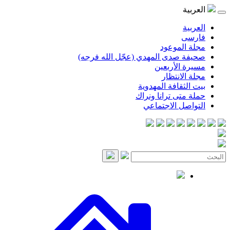
موعود
صدى المهدي (عجّل الله فرجه)
لأربعين
انتظار
قافة المهدوية
ى ترانا ونراك
 الاجتماعي