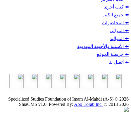
ب
أجوبة المهدوية
وقع
Specialized Studies Foundation of Imam Al-Mahdi
ShiaCMS v1.0, Powered By:
Abo-Torab Inc.