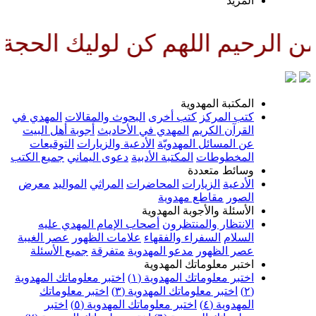
لمزيد
للهم كن لوليك الحجة بن الحسن ص
لمكتبة المهدوية
تب المركز
كتب أخرى
البحوث والمقالات
المهدي في
لقرآن الكريم
المهدي في الأحاديث
أجوبة أهل البيت
ن المسائل المهدويّة
الأدعية والزيارات
التوقيعات
لمخطوطات
المكتبة الأدبية
دعوى اليماني
جميع الكتب
سائط متعددة
لأدعية
الزيارات
المحاضرات
المراثي
المواليد
معرض
لصور
مقاطع مهدوية
لأسئلة والأجوبة المهدوية
لانتظار والمنتظرون
أصحاب الإمام المهدي عليه
لسلام
السفراء والفقهاء
علامات الظهور
عصر الغيبة
صر الظهور
مدعو المهدوية
متفرقة
جميع الأسئلة
ختبر معلوماتك المهدوية
ختبر معلوماتك المهدوية (١)
اختبر معلوماتك المهدوية
اختبر معلوماتك المهدوية (٣)
اختبر معلوماتك
لمهدوية (٤)
اختبر معلوماتك المهدوية (٥)
اختبر