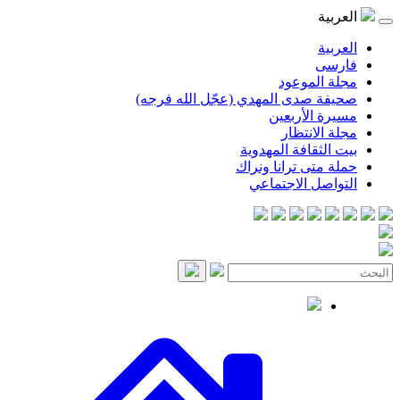
موعود
صدى المهدي (عجّل الله فرجه)
لأربعين
انتظار
قافة المهدوية
ى ترانا ونراك
 الاجتماعي