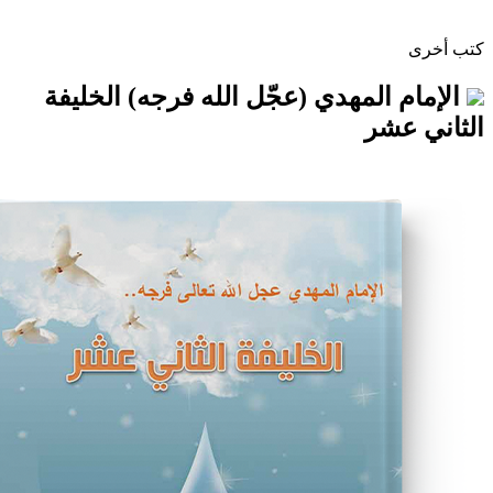
المهدي (عجّل الله فرجه) الخليفة
شر