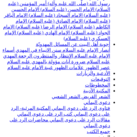
سول الله (صلّى الله عليه وآله)
أمير المؤمنين (عليه
لسلام)
الإمام الحسن (عليه السلام)
الإمام الحسين
عليه السلام)
الإمام السجاد (عليه السلام)
الإمام الباقر
عليه السلام)
الإمام الصادق (عليه السلام)
الإمام
لكاظم (عليه السلام)
الإمام الرضا (عليه السلام)
الإمام
لجواد (عليه السلام)
الإمام الهادي (عليه السلام)
الإمام
لعسكري (عليه السلام)
جوبة أهل البيت عن المسائل المهدويّة
نصار الإمام عليه السلام
سنن الانبياء في المهدي
أسماء
لإمام عليه السلام
الانتظار والمنتظرون
الرجعة
المهدي
ليه السلام ضرورة
آيات مؤولة بالمهدي عليه السلام
صر الظهور
علامات الظهور
غيبة الامام عليه السلام
لأدعية والزيارات
لتوقيعات
لمخطوطات
لمكتبة الأدبية
لشعر القريض
الشعر الشعبي
عوى اليماني
تاوى الرد على دعوى اليماني
المكتبة المرئية- الرد
لى دعوى اليماني
كتب الرد على دعوى اليماني
قالات الرد على دعوى اليماني
محاضرات الرد على
عوى اليماني
ميع الكتب