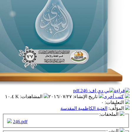
تاريخ الإنشاء
:
٢٠١٦/٠٧/٢٧
المشاهدات
:
١٠.٤ K
٠
عتبة الكاظمية المقدسة
ت:
246.pdf