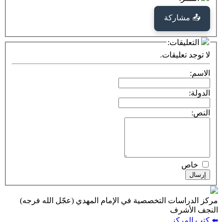
كة
ت:
يقات.
ت التخصصية في الإمام المهدي (عجّل الله فرجه)
ف
ز